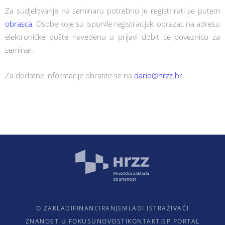
Za sudjelovanje na seminaru potrebno je registrirati se putem
obrasca
. Osobe koje su ispunile registracijski obrazac na adresu
elektroničke pošte navedenu u prijavi dobit će poveznicu za
seminar.
Za dodatne informacije obratite se na
dario@hrzz.hr
.
O ZAKLADI
FINANCIRANJE
MLADI ISTRAŽIVAČI
ZNANOST U FOKUSU
NOVOSTI
KONTAKTI
SP PORTAL