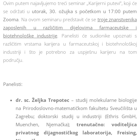
Ovim putem najavljujemo treći seminar „Karijerni putevi”, koji će
se održati u
utorak, 30. ožujka s početkom u 17:00 putem
Zooma
. Na ovom seminaru predstavit će se
troje znanstvenika
zaposlenih u različitim dijelovima farmaceutske i
biotehnološke industrije
. Panelisti će sudionike upoznati s
različitim vrstama karijera u farmaceutskoj i biotehnološkoj
industriji i što je potrebno za uspješnu karijeru na tom
području.
Panelisti:
dr. sc. Željka Trepotec
– studij molekularne biologije
na Prirodoslovno-matematičkom fakultetu Sveučilišta u
Zagrebu; doktorski studij u industriji (Ethris GmbH,
Muenchen, Njemačka);
trenutačno: voditeljica
privatnog dijagnostičkog laboratorija, Freising,