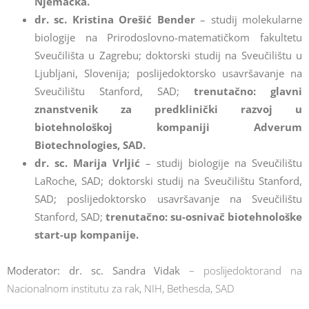
Njemačka.
dr. sc. Kristina Orešić Bender
– studij molekularne
biologije na Prirodoslovno-matematičkom fakultetu
Sveučilišta u Zagrebu; doktorski studij na Sveučilištu u
Ljubljani, Slovenija; poslijedoktorsko usavršavanje na
Sveučilištu Stanford, SAD;
trenutačno: glavni
znanstvenik za predklinički razvoj u
biotehnološkoj kompaniji Adverum
Biotechnologies, SAD.
dr. sc. Marija Vrljić
– studij biologije na Sveučilištu
LaRoche, SAD; doktorski studij na Sveučilištu Stanford,
SAD; poslijedoktorsko usavršavanje na Sveučilištu
Stanford, SAD;
trenutačno: su-osnivač biotehnološke
start-up kompanije.
Moderator: dr. sc. Sandra Vidak
– poslijedoktorand na
Nacionalnom institutu za rak, NIH, Bethesda, SAD