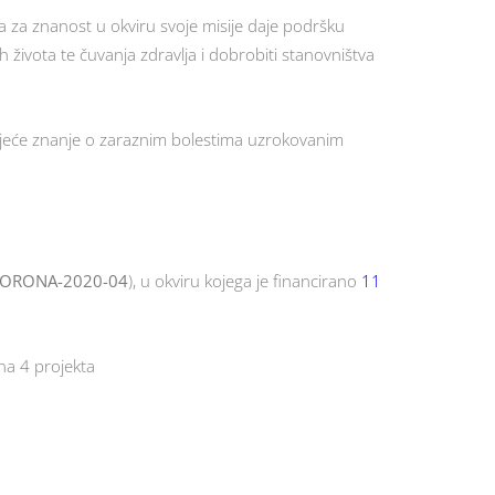
za znanost u okviru svoje misije daje podršku
 života te čuvanja zdravlja i dobrobiti stanovništva
tojeće znanje o zaraznim bolestima uzrokovanim
CORONA-2020-04
), u okviru kojega je financirano
11
ana 4 projekta