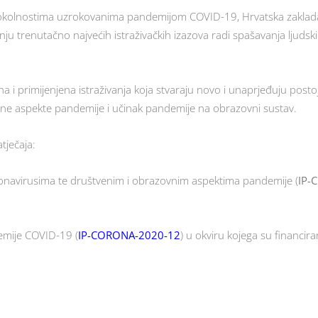
 okolnostima uzrokovanima pandemijom COVID-19, Hrvatska zaklada 
ju trenutačno najvećih istraživačkih izazova radi spašavanja ljudskih
a i primijenjena istraživanja koja stvaraju novo i unaprjeđuju pos
vene aspekte pandemije i učinak pandemije na obrazovni sustav.
tječaja:
onavirusima te društvenim i obrazovnim aspektima pandemije (
IP-
emije COVID-19 (
IP-CORONA-2020-12
) u okviru kojega su financir