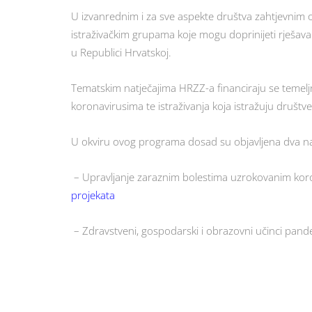
U izvanrednim i za sve aspekte društva zahtjevnim
istraživačkim grupama koje mogu doprinijeti rješavan
u Republici Hrvatskoj.
Tematskim natječajima HRZZ-a financiraju se temeljn
koronavirusima te istraživanja koja istražuju društ
U okviru ovog programa dosad su objavljena dva na
– Upravljanje zaraznim bolestima uzrokovanim kor
projekata
– Zdravstveni, gospodarski i obrazovni učinci pand