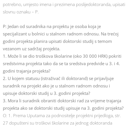
potrebno, umjesto imena i prezimena poslijedoktoranda, upisati
slovnu oznaku – P.
P: Jedan od suradnika na projektu je osoba koja je
specijalizant u bolnici u stalnom radnom odnosu. Na trećoj
godini projekta planira upisati doktorski studij s temom
vezanom uz sadržaj projekta.
1. Može li se dio troškova školarine (oko 30 000 HRK) pokriti
sredstvima projekta tako da se ta sredstva predvide u 3. i 4.
godini trajanja projekta?
2. U kojem statusu (istraživač ili doktorand) se prijavljuje
suradnik na projekt ako je u stalnom radnom odnosu i
upisuje doktorski studij u 3. godini projekta?
3. Mora li suradnik obraniti doktorski rad za vrijeme trajanja
projekta ako se doktorski studij upisuje na 3. godini projekta?
O: 1. Prema Uputama za podnositelje projektni prijedloga, str.
27 dopušteni su troškovi školarine za jednog doktoranda