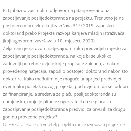
P: Ljubazno vas molim odgovor na pitanje vezano uz
zapošljavanje poslijedoktoranda na projektu. Trenutno je na
postojećem projektu koji završava 31.9.2019. zaposlen
doktorand preko Projekta razvoja karijera mladih istraživača
(koji ugovorom završava u 10. mjesecu 2020).
Želja nam je na ovom natječajnom roku predvidjeti mjesto za
zapošljavanje poslijedoktoranda, na koje bi se ukoliko,
zadovolji potrebne uvjete koje propisuje Zaklada, a nakon
provedenog natječaja, zaposlio postojeći doktorand nakon što
doktorira. Kako međutim nije moguće unaprijed predvidjeti
eventualni početak novog projekta, pod uvjetom da se odobri
za financiranje, a sredstva za plaću poslijedoktoranda su
namjenska, moje je pitanje sugerirate li da se plaća za
zapošljavanje poslijedoktoranda predvidi za prvu ili za drugu
godinu provedbe projekta?
O: HRZZ očekuje da voditelj projekta može izvršavati projektne