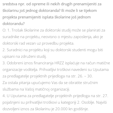
sredstva npr. od opreme ili nekih drugih prenamijeniti za
školarinu još jednog doktoranda? Ili može li se tijekom
projekta prenamijeniti isplata školarine još jednom
doktorandu?
O: 1. Trošak školarine za doktorski studij može se planirati za
suradnike na projektu, neovisno o mjestu zaposlenja, ako je
doktorski rad vezan uz provedbu projekta.
2. Suradnici na projektu koji su doktorski studenti mogu biti
upisani na združeni studij.
3. Odobreni iznos financiranja HRZZ isplaćuje na račun matične
organizacije voditelja. Prihvatljivi troškovi navedeni su Uputama
za predlagatelje projektnih prijedloga na str. 26. – 30.
Za ostala pitanja upućujemo Vas da se obratite stručnim
službama na Vašoj matičnoj organizaciji.
4. U Uputama za predlagatelje projektnih prijedloga na str. 27.
pojašnjeni su prihvatljivi troškovi u kategoriji 2. Osoblje. Najviši
dozvoljeni iznos za školarinu je 20.000 kn godišnje.