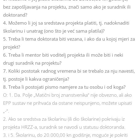
bez zapošljavanja na projektu, znači samo ako je suradnik ili
doktorand?
4. Možemo li joj sa sredstava projekta platiti, tj. nadoknaditi
školarinu i unatrag (ono što je već sama platila)?
5. Treba li tema doktorata biti vezana, i ako da u kojoj mjeri za
projekt?
6. Treba li mentor biti voditelj projekta ili može biti i neki
drugi suradnik na projektu?
7. Koliki postotak radnog vremena bi se trebalo za nju navesti,
tj. postoje li kakva ograničenja?
8. Treba li postojati pismo namjere za tu osobu i od koga?
O: 1. Da. Polje „Matični broj znanstvenika“ nije obvezno, ali ako
EPP sustav ne prihvaća da ostane neispunjeno, možete upisati
„-“.
2. Ako se sredstva za školarinu (ili dio školarine) pokrivaju iz
projekta HRZZ-a, suradnik se navodi u statusu doktoranda.
3. i 5. Školarinu, do 20.000,00 kn godišnje, moguće je pokriti