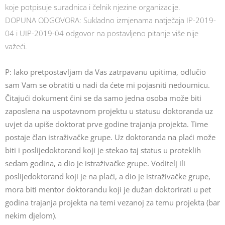
koje potpisuje suradnica i čelnik njezine organizacije.
DOPUNA ODGOVORA: Sukladno izmjenama natječaja IP-2019-
04 i UIP-2019-04 odgovor na postavljeno pitanje više nije
važeći.
P: Iako pretpostavljam da Vas zatrpavanu upitima, odlučio
sam Vam se obratiti u nadi da ćete mi pojasniti nedoumicu.
Čitajući dokument čini se da samo jedna osoba može biti
zaposlena na uspotavnom projektu u statusu doktoranda uz
uvjet da upiše doktorat prve godine trajanja projekta. Time
postaje član istraživačke grupe. Uz doktoranda na plaći može
biti i poslijedoktorand koji je stekao taj status u proteklih
sedam godina, a dio je istraživačke grupe. Voditelj ili
poslijedoktorand koji je na plaći, a dio je istraživačke grupe,
mora biti mentor doktorandu koji je dužan doktorirati u pet
godina trajanja projekta na temi vezanoj za temu projekta (bar
nekim djelom).