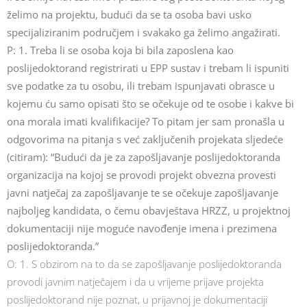
želimo na projektu, budući da se ta osoba bavi usko
specijaliziranim područjem i svakako ga želimo angažirati.
P: 1. Treba li se osoba koja bi bila zaposlena kao
poslijedoktorand registrirati u EPP sustav i trebam li ispuniti
sve podatke za tu osobu, ili trebam ispunjavati obrasce u
kojemu ću samo opisati što se očekuje od te osobe i kakve bi
ona morala imati kvalifikacije? To pitam jer sam pronašla u
odgovorima na pitanja s već zaključenih projekata sljedeće
(citiram): “Budući da je za zapošljavanje poslijedoktoranda
organizacija na kojoj se provodi projekt obvezna provesti
javni natječaj za zapošljavanje te se očekuje zapošljavanje
najboljeg kandidata, o čemu obavještava HRZZ, u projektnoj
dokumentaciji nije moguće navođenje imena i prezimena
poslijedoktoranda.”
O: 1. S obzirom na to da se zapošljavanje poslijedoktoranda
provodi javnim natječajem i da u vrijeme prijave projekta
poslijedoktorand nije poznat, u prijavnoj je dokumentaciji