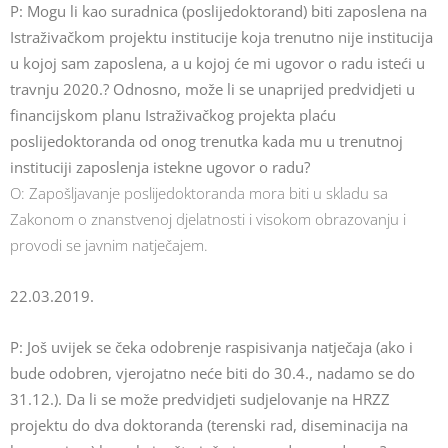
P: Mogu li kao suradnica (poslijedoktorand) biti zaposlena na
Istraživačkom projektu institucije koja trenutno nije institucija
u kojoj sam zaposlena, a u kojoj će mi ugovor o radu isteći u
travnju 2020.? Odnosno, može li se unaprijed predvidjeti u
financijskom planu Istraživačkog projekta plaću
poslijedoktoranda od onog trenutka kada mu u trenutnoj
instituciji zaposlenja istekne ugovor o radu?
O: Zapošljavanje poslijedoktoranda mora biti u skladu sa
Zakonom o znanstvenoj djelatnosti i visokom obrazovanju i
provodi se javnim natječajem.
22.03.2019.
P: Još uvijek se čeka odobrenje raspisivanja natječaja (ako i
bude odobren, vjerojatno neće biti do 30.4., nadamo se do
31.12.). Da li se može predvidjeti sudjelovanje na HRZZ
projektu do dva doktoranda (terenski rad, diseminacija na