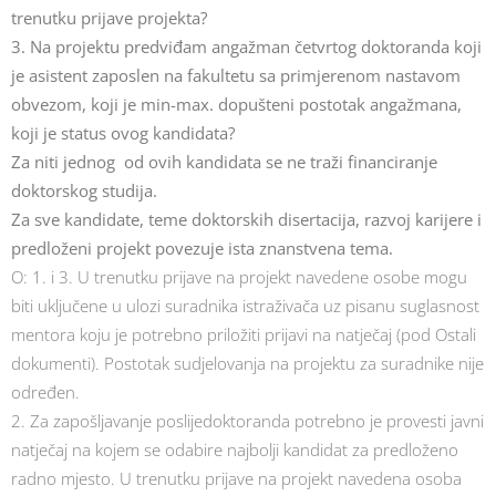
trenutku prijave projekta?
3. Na projektu predviđam angažman četvrtog doktoranda koji
je asistent zaposlen na fakultetu sa primjerenom nastavom
obvezom, koji je min-max. dopušteni postotak angažmana,
koji je status ovog kandidata?
Za niti jednog od ovih kandidata se ne traži financiranje
doktorskog studija.
Za sve kandidate, teme doktorskih disertacija, razvoj karijere i
predloženi projekt povezuje ista znanstvena tema.
O: 1. i 3. U trenutku prijave na projekt navedene osobe mogu
biti uključene u ulozi suradnika istraživača uz pisanu suglasnost
mentora koju je potrebno priložiti prijavi na natječaj (pod Ostali
dokumenti). Postotak sudjelovanja na projektu za suradnike nije
određen.
2. Za zapošljavanje poslijedoktoranda potrebno je provesti javni
natječaj na kojem se odabire najbolji kandidat za predloženo
radno mjesto. U trenutku prijave na projekt navedena osoba