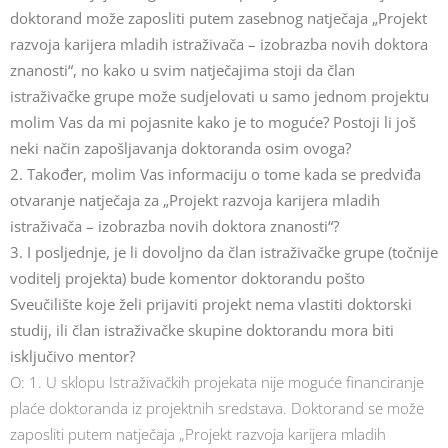
doktorand može zaposliti putem zasebnog natječaja „Projekt
razvoja karijera mladih istraživača – izobrazba novih doktora
znanosti“, no kako u svim natječajima stoji da član
istraživačke grupe može sudjelovati u samo jednom projektu
molim Vas da mi pojasnite kako je to moguće? Postoji li još
neki način zapošljavanja doktoranda osim ovoga?
2. Također, molim Vas informaciju o tome kada se predviđa
otvaranje natječaja za „Projekt razvoja karijera mladih
istraživača – izobrazba novih doktora znanosti“?
3. I posljednje, je li dovoljno da član istraživačke grupe (točnije
voditelj projekta) bude komentor doktorandu pošto
Sveučilište koje želi prijaviti projekt nema vlastiti doktorski
studij, ili član istraživačke skupine doktorandu mora biti
isključivo mentor?
O: 1. U sklopu Istraživačkih projekata nije moguće financiranje
plaće doktoranda iz projektnih sredstava. Doktorand se može
zaposliti putem natječaja „Projekt razvoja karijera mladih