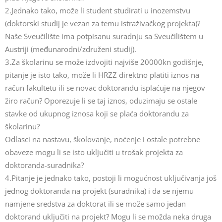
2.Jednako tako, može li student studirati u inozemstvu
(doktorski studij je vezan za temu istraživačkog projekta)?
Naše Sveučilište ima potpisanu suradnju sa Sveučilištem u
Austriji (međunarodni/združeni studij).
3.Za školarinu se može izdvojiti najviše 20000kn godišnje,
pitanje je isto tako, može li HRZZ direktno platiti iznos na
račun fakultetu ili se novac doktorandu isplaćuje na njegov
žiro račun? Oporezuje li se taj iznos, oduzimaju se ostale
stavke od ukupnog iznosa koji se plaća doktorandu za
školarinu?
Odlasci na nastavu, školovanje, noćenje i ostale potrebne
obaveze mogu li se isto uključiti u trošak projekta za
doktoranda-suradnika?
4.Pitanje je jednako tako, postoji li mogućnost uključivanja još
jednog doktoranda na projekt (suradnika) i da se njemu
namjene sredstva za doktorat ili se može samo jedan
doktorand uključiti na projekt? Mogu li se možda neka druga