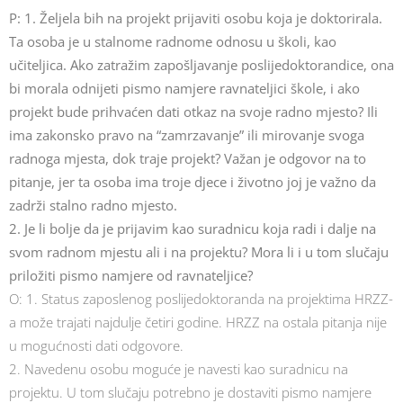
P: 1. Željela bih na projekt prijaviti osobu koja je doktorirala.
Ta osoba je u stalnome radnome odnosu u školi, kao
učiteljica. Ako zatražim zapošljavanje poslijedoktorandice, ona
bi morala odnijeti pismo namjere ravnateljici škole, i ako
projekt bude prihvaćen dati otkaz na svoje radno mjesto? Ili
ima zakonsko pravo na “zamrzavanje” ili mirovanje svoga
radnoga mjesta, dok traje projekt? Važan je odgovor na to
pitanje, jer ta osoba ima troje djece i životno joj je važno da
zadrži stalno radno mjesto.
2. Je li bolje da je prijavim kao suradnicu koja radi i dalje na
svom radnom mjestu ali i na projektu? Mora li i u tom slučaju
priložiti pismo namjere od ravnateljice?
O: 1. Status zaposlenog poslijedoktoranda na projektima HRZZ-
a može trajati najdulje četiri godine. HRZZ na ostala pitanja nije
u mogućnosti dati odgovore.
2. Navedenu osobu moguće je navesti kao suradnicu na
projektu. U tom slučaju potrebno je dostaviti pismo namjere