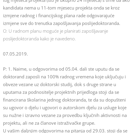
tog mjeseca projekta (što je ukupno 24 mjeseca) s time da ako
kandidata nema u 11-tom mjesecu projekta onda se kroz
izmjene radnog i financijskog plana rade odgovarajuće
izmjene sve do trenutka zapošljavanja poslijedoktoranda.
O: U radnom planu moguće je planirati zapošljavanje
poslijedoktoranda kako je navedeno.
07.05.2019.
P: 1. Naime, u odgovorima od 05.04. dali ste uputu da se
doktorand zaposli na 100% radnog vremena koje uključuju i
obveze vezane uz doktorski studij, dok s druge strane u
uputama za podnositelje projektnih prijedloga stoji da se
financirana školarina jednog doktoranda, te da su dopušteni
su ugovor o djelu i ugovori o autorskom djelu za usluge koje
su nužne i izravno vezane za provedbu ključnih aktivnosti na
projektu, ali ne za članove istraživačke grupe.
U vašim daljnjim odgovorima na pitanja od 29.03. stoji da se