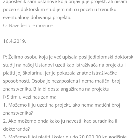
Zaposlenik sam ustanove koja prijavljuje projekt, ali nisam
počeo s doktorskim studijem niti ću početi u trenutku
eventualnog dobivanja projekta.
O: Navedeno je moguće.
16.4.2019.
P: Želimo osobu koja je već upisala poslijediplomski doktorski
studij na našoj Ustanovi uzeti kao istraživača na projektu i
platiti joj školarinu, jer je pokazala znatne istraživačke
sposobnosti. Osoba je nezaposlena i nema matični broj
znanstvenika. Bila bi dosta angažirana na projektu.
I) S tim u vezi nas zanima:
1. Možemo li ju uzeti na projekt, ako nema matični broj
znanstvenika?
2. Ako možemo onda kako ju navesti kao suradnika ili
doktoranda?
3. Možemo li joj platiti školarinu do 20.000,00 kn godišnje,