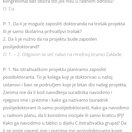
kongresima) bez obzira što još nisu u radnom odnosu?
O: Da.
P: 1. Da li je moguće zaposliti doktoranda na trošak projekta
ili je samo školarina prihvatljivi trošak?
2. Da li je nužno da na projektu bude zaposlen
poslijedoktorand?
O: 1. – 2. Odgovori se već nalazi na mrežnoj stranici Zaklade.
P: 1. Na istraživačkom projektu planiramo zaposliti
postdoktoranta. To je kolega koji je doktorirao u našoj
ustanovi i bavi se područjem koje je bitan dio našeg projekta.
Zanima me da li kod navođenja suradnika navodimo i
njegovo ime i prezime i kako ga nazivamo (suradnik
poslijedoktorant ili samo poslijedoktorant). Kako ga navodimo
u radnom planu, da li koristimo inicijale ili samo kraticu (P)?
Kako ga navodimo u tablici u dijelu C (Istraživačka grupa)? Da
li se smije navesti ime i prezime tog postodoktoranta kojeg