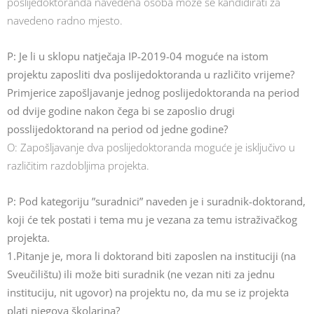
poslijedoktoranda navedena osoba može se kandidirati za
navedeno radno mjesto.
P: Je li u sklopu natječaja IP-2019-04 moguće na istom
projektu zaposliti dva poslijedoktoranda u različito vrijeme?
Primjerice zapošljavanje jednog poslijedoktoranda na period
od dvije godine nakon čega bi se zaposlio drugi
posslijedoktorand na period od jedne godine?
O: Zapošljavanje dva poslijedoktoranda moguće je isključivo u
različitim razdobljima projekta.
P: Pod kategoriju ”suradnici” naveden je i suradnik-doktorand,
koji će tek postati i tema mu je vezana za temu istraživačkog
projekta.
1.Pitanje je, mora li doktorand biti zaposlen na instituciji (na
Sveučilištu) ili može biti suradnik (ne vezan niti za jednu
instituciju, nit ugovor) na projektu no, da mu se iz projekta
plati njegova školarina?