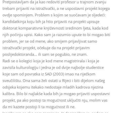
Pretpostavljam da ja kao redoviti profesor u trajnom zvanju
trebam prijaviti na istraživački, a ne uspostavni projekt kojega
ovdje spominjem. Problem s kojim se suočavam je sljedeći:
kandidatkinja koju bih ja htio prijaviti na projekt upisuje
doktorat komparativne književnosti sredinom ljeta, kada kod
njih počinju upisi. Kako sam ja razumio upute to bi mogao biti
problem, jer se od mene, ako smijem prijavljivat samo
istraživački projekt, očekuje da na projekt prijavim
poslijedoktoranda… ili sam se pogubio, ne znam.
Radi se o kolegici koja je kod mene magistrirala i koja je
zavisila kulturologiju i jedna je od dvije najbolje studentice
koje sam od povratka iz SAD (2003) imao na riječkom
sveučilištu. Ona sama želi ostati u Rijeci i biti dijelom našeg
odsjeka kojemu itekako nedostaje mladih kadrova njezina
kalibra. Bilo bi najlakše kada bih ja mogao prijaviti uspostavni
projekt, pa ako postoji ta mogućnost uključiti nju, molim vas
da mi kazete postoji li ta mogućnost ili ne.