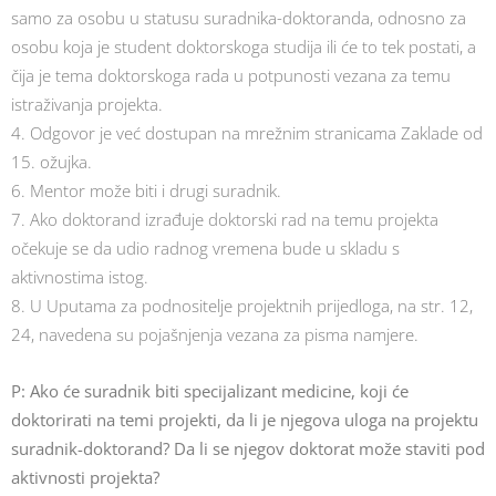
samo za osobu u statusu suradnika-doktoranda, odnosno za
osobu koja je student doktorskoga studija ili će to tek postati, a
čija je tema doktorskoga rada u potpunosti vezana za temu
istraživanja projekta.
4. Odgovor je već dostupan na mrežnim stranicama Zaklade od
15. ožujka.
6. Mentor može biti i drugi suradnik.
7. Ako doktorand izrađuje doktorski rad na temu projekta
očekuje se da udio radnog vremena bude u skladu s
aktivnostima istog.
8. U Uputama za podnositelje projektnih prijedloga, na str. 12,
24, navedena su pojašnjenja vezana za pisma namjere.
P: Ako će suradnik biti specijalizant medicine, koji će
doktorirati na temi projekti, da li je njegova uloga na projektu
suradnik-doktorand? Da li se njegov doktorat može staviti pod
aktivnosti projekta?