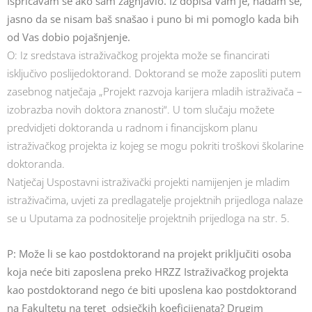
Ispričavam se ako sam zagnjavio. Iz dopisa Vam je, nadam se,
jasno da se nisam baš snašao i puno bi mi pomoglo kada bih
od Vas dobio pojašnjenje.
O: Iz sredstava istraživačkog projekta može se financirati
isključivo poslijedoktorand. Doktorand se može zaposliti putem
zasebnog natječaja „Projekt razvoja karijera mladih istraživača –
izobrazba novih doktora znanosti“. U tom slučaju možete
predvidjeti doktoranda u radnom i financijskom planu
istraživačkog projekta iz kojeg se mogu pokriti troškovi školarine
doktoranda.
Natječaj Uspostavni istraživački projekti namijenjen je mladim
istraživačima, uvjeti za predlagatelje projektnih prijedloga nalaze
se u Uputama za podnositelje projektnih prijedloga na str. 5.
P: Može li se kao postdoktorand na projekt priključiti osoba
koja neće biti zaposlena preko HRZZ Istraživačkog projekta
kao postdoktorand nego će biti uposlena kao postdoktorand
na Fakultetu na teret odsječkih koeficijenata? Drugim