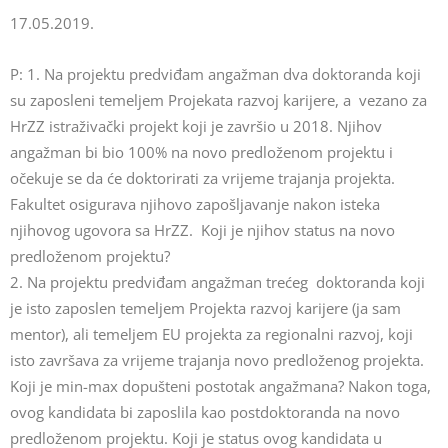
17.05.2019.
P: 1. Na projektu predviđam angažman dva doktoranda koji
su zaposleni temeljem Projekata razvoj karijere, a vezano za
HrZZ istraživački projekt koji je završio u 2018. Njihov
angažman bi bio 100% na novo predloženom projektu i
očekuje se da će doktorirati za vrijeme trajanja projekta.
Fakultet osigurava njihovo zapošljavanje nakon isteka
njihovog ugovora sa HrZZ. Koji je njihov status na novo
predloženom projektu?
2. Na projektu predviđam angažman trećeg doktoranda koji
je isto zaposlen temeljem Projekta razvoj karijere (ja sam
mentor), ali temeljem EU projekta za regionalni razvoj, koji
isto završava za vrijeme trajanja novo predloženog projekta.
Koji je min-max dopušteni postotak angažmana? Nakon toga,
ovog kandidata bi zaposlila kao postdoktoranda na novo
predloženom projektu. Koji je status ovog kandidata u