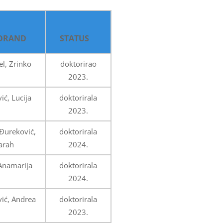
ORAND
STATUS
l, Zrinko
doktorirao
2023.
ić, Lucija
doktorirala
2023.
Đureković,
doktorirala
arah
2024.
 Anamarija
doktorirala
2024.
vić, Andrea
doktorirala
2023.