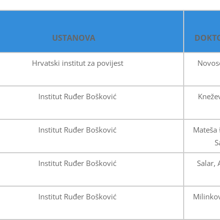
USTANOVA
DOKT
Hrvatski institut za povijest
Novose
Institut Ruđer Bošković
Knežev
Institut Ruđer Bošković
Mateša 
S
Institut Ruđer Bošković
Salar,
Institut Ruđer Bošković
Milinko