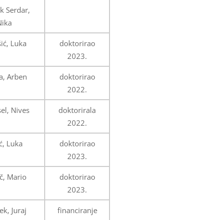
k Serdar,
Nika
ić, Luka
doktorirao
2023.
a, Arben
doktorirao
2022.
el, Nives
doktorirala
2022.
ć, Luka
doktorirao
2023.
č, Mario
doktorirao
2023.
k, Juraj
financiranje