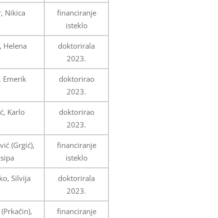
, Nikica
financiranje
isteklo
, Helena
doktorirala
2023.
, Emerik
doktorirao
2023.
ć, Karlo
doktorirao
2023.
ić (Grgić),
financiranje
osipa
isteklo
o, Silvija
doktorirala
2023.
(Prkačin),
financiranje