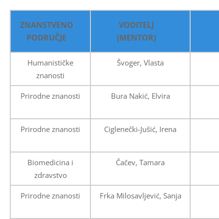
ZNANSTVENO
VODITELJ
PODRUČJE
(MENTOR)
Humanističke
Švoger, Vlasta
znanosti
Prirodne znanosti
Bura Nakić, Elvira
Prirodne znanosti
Ciglenečki-Jušić, Irena
Biomedicina i
Čačev, Tamara
zdravstvo
Prirodne znanosti
Frka Milosavljević, Sanja