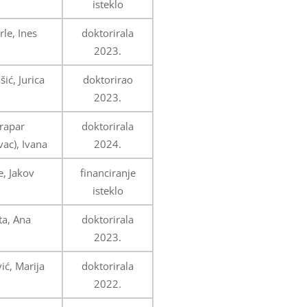
isteklo
le, Ines
doktorirala
2023.
ić, Jurica
doktorirao
2023.
rapar
doktorirala
ac), Ivana
2024.
e, Jakov
financiranje
isteklo
ta, Ana
doktorirala
2023.
ić, Marija
doktorirala
2022.