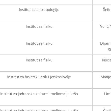
Institut za antropologiju
Šeti
Institut za fiziku
Vulić,
Institut za fiziku
Dhami
S
Institut za fiziku
Kišič
Institut za hrvatski jezik i jezikoslovlje
Matije
Institut za jadranske kulture i melioraciju krša
Limi
Institut za jadranske kulture i melioraciju krša
Čari