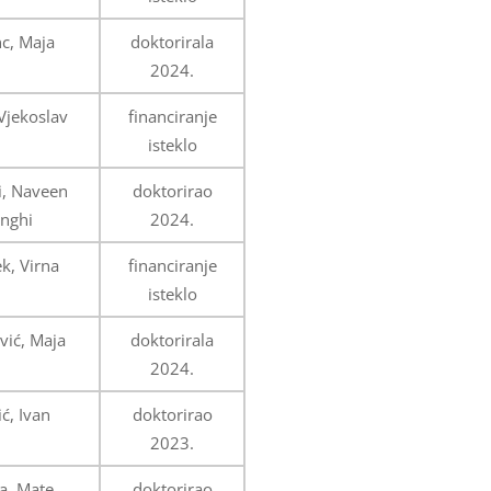
nc, Maja
doktorirala
2024.
 Vjekoslav
financiranje
isteklo
, Naveen
doktorirao
inghi
2024.
ek, Virna
financiranje
isteklo
vić, Maja
doktorirala
2024.
ć, Ivan
doktorirao
2023.
ja, Mate
doktorirao