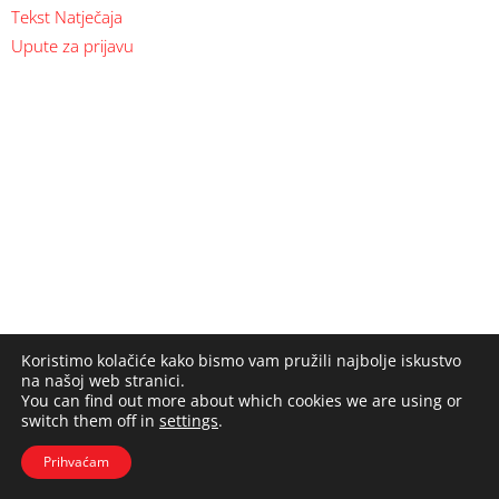
Tekst Natječaja
Upute za prijavu
Koristimo kolačiće kako bismo vam pružili najbolje iskustvo
na našoj web stranici.
You can find out more about which cookies we are using or
switch them off in
settings
.
Prihvaćam