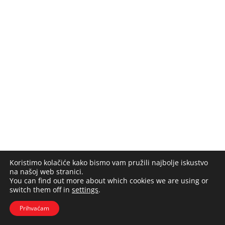
Koristimo kolačiće kako bismo vam pružili najbolje iskustvo
na našoj web stranici.
You can find out more about which cookies we are using or
switch them off in
settings
.
Prihvaćam