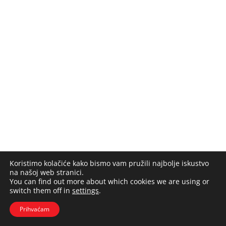
Koristimo kolačiće kako bismo vam pružili najbolje iskustvo
na našoj web stranici.
You can find out more about which cookies we are using or
switch them off in
settings
.
Prihvaćam