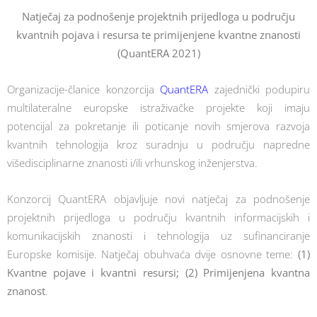
Natječaj za podnošenje projektnih prijedloga u području
kvantnih pojava i resursa te primijenjene kvantne znanosti
(QuantERA 2021)
Organizacije-članice konzorcija
QuantERA
zajednički podupiru
multilateralne europske istraživačke projekte koji imaju
potencijal za pokretanje ili poticanje novih smjerova razvoja
kvantnih tehnologija kroz suradnju u području napredne
višedisciplinarne znanosti i/ili vrhunskog inženjerstva.
Konzorcij QuantERA objavljuje novi natječaj za podnošenje
projektnih prijedloga u području kvantnih informacijskih i
komunikacijskih znanosti i tehnologija uz sufinanciranje
Europske komisije. Natječaj obuhvaća dvije osnovne teme:
(1)
Kvantne pojave i kvantni resursi; (2) Primijenjena kvantna
znanost
.