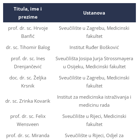
Titula, ime i
Ustanova
prezime
prof. dr. sc. Hrvoje
Sveučilište u Zagrebu, Medicinski
Banfić
fakultet
dr. sc. Tihomir Balog
Institut Ruđer Bošković
prof. dr. sc. Ines
Sveučilišta Josipa Jurja Strossmayera
Drenjančević
u Osijeku, Medicinski fakultet
doc. dr. sc. Željka
Sveučilište u Zagrebu, Medicinski
Krsnik
fakultet
Institut za medicinska istraživanja i
dr. sc. Zrinka Kovarik
medicinu rada
prof. dr. sc. Felix
Sveučilište u Rijeci, Medicinski
Wensveen
fakultet
prof. dr. sc. Miranda
Sveučilište u Rijeci, Odjel za