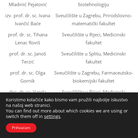
Mladinić Pejatović
biotehnologiju
izv. prof. dr. sc. Ivana
Sveučilište u Zagrebu, Prirodslovno-
Ivančić Baće
matematički fakultet
prof. dr. sc. Tihana
Sveučilište u Rijeci, Medicinski
Lenac Roviš
fakultet
prof. dr. sc. Janoš
Sveučilište u Splitu, Medicinski
Terzić
fakultet
prof. dr. sc. Olga
Sveučilište u Zagrebu, Farmaceutsko-
Gornik
biokemijski fakultet
doc. dr. sc. Vanda
Sveučilište u Rijeci, Medicinski
Koristimo kolačiće kako bismo vam pružili najbolje iskustvo
Juranić Lisnić
fakultet
na našoj web stranici.
You can find out more about which cookies we are using or
switch them off in
settings
.
Prihvaćam