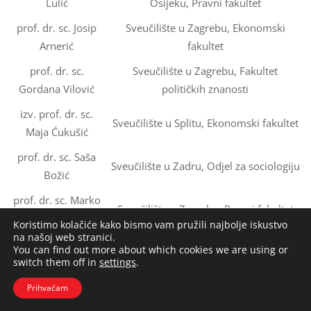
Lulić
Osijeku, Pravni fakultet
prof. dr. sc. Josip
Sveučilište u Zagrebu, Ekonomski
Arnerić
fakultet
prof. dr. sc.
Sveučilište u Zagrebu, Fakultet
Gordana Vilović
političkih znanosti
izv. prof. dr. sc.
Sveučilište u Splitu, Ekonomski fakultet
Maja Ćukušić
prof. dr. sc. Saša
Sveučilište u Zadru, Odjel za sociologiju
Božić
prof. dr. sc. Marko
Sveučilište u Zagrebu, Pravni fakultet
Petrak
Koristimo kolačiće kako bismo vam pružili najbolje iskustvo
na našoj web stranici.
You can find out more about which cookies we are using or
switch them off in
settings
.
Prihvaćam