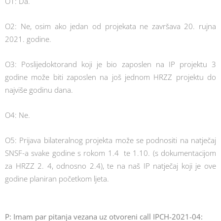
O1: Da.
O2: Ne, osim ako jedan od projekata ne završava 20. rujna
2021. godine.
O3: Poslijedoktorand koji je bio zaposlen na IP projektu 3
godine može biti zaposlen na još jednom HRZZ projektu do
najviše godinu dana.
O4: Ne.
O5: Prijava bilateralnog projekta može se podnositi na natječaj
SNSF-a svake godine s rokom 1.4 te 1.10. (s dokumentacijom
za HRZZ 2. 4, odnosno 2.4), te na naš IP natječaj koji je ove
godine planiran početkom ljeta.
P: Imam par pitanja vezana uz otvoreni call IPCH-2021-04: