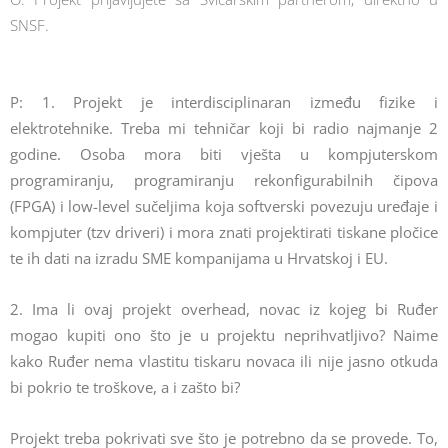
SNSF.
P: 1. Projekt je interdisciplinaran između fizike i
elektrotehnike. Treba mi tehničar koji bi radio najmanje 2
godine. Osoba mora biti vješta u kompjuterskom
programiranju, programiranju rekonfigurabilnih čipova
(FPGA) i low-level sučeljima koja softverski povezuju uređaje i
kompjuter (tzv driveri) i mora znati projektirati tiskane pločice
te ih dati na izradu SME kompanijama u Hrvatskoj i EU.
2. Ima li ovaj projekt overhead, novac iz kojeg bi Ruđer
mogao kupiti ono što je u projektu neprihvatljivo? Naime
kako Ruđer nema vlastitu tiskaru novaca ili nije jasno otkuda
bi pokrio te troškove, a i zašto bi?
Projekt treba pokrivati sve što je potrebno da se provede. To,