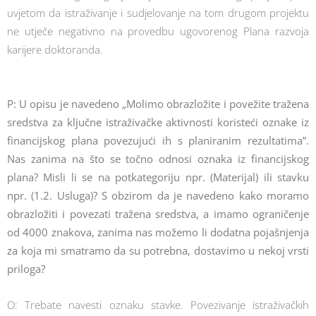
uvjetom da istraživanje i sudjelovanje na tom drugom projektu
ne utječe negativno na provedbu ugovorenog Plana razvoja
karijere doktoranda.
P: U opisu je navedeno „Molimo obrazložite i povežite tražena
sredstva za ključne istraživačke aktivnosti koristeći oznake iz
financijskog plana povezujući ih s planiranim rezultatima”.
Nas zanima na što se točno odnosi oznaka iz financijskog
plana? Misli li se na potkategoriju npr. (Materijal) ili stavku
npr. (1.2. Usluga)? S obzirom da je navedeno kako moramo
obrazložiti i povezati tražena sredstva, a imamo ograničenje
od 4000 znakova, zanima nas možemo li dodatna pojašnjenja
za koja mi smatramo da su potrebna, dostavimo u nekoj vrsti
priloga?
O: Trebate navesti oznaku stavke. Povezivanje istraživačkih