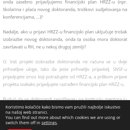
onda zasebno prijavljujemo financijski plan HRZZ-u (npr.
školarina i plaća novog doktoranda, troškovi sudjelovanja na
konferencijama, …)?
Nadalje, ako u prijavi HRZZ-u financijski plan uključuje trošak
izobrazbe novog doktoranda, onda ta osoba mora doktorat
završavati u RH, ne u nekoj drugoj zemlji?
O: Vaš projekt izobrazbe doktoranda ne računa se u dvije
prihvatljive uloge, tako da jeste prihvatljiv prijavitelj. SNSF-u
prijavljujete iznos koji potražujete od HRZZ-a, a prilikom prijave
projekta svakako prijavljujete razrađeni financijski plan HRZZ-u.
Budući da se doktorandi zapošljavaju na instituciju mentora (u
ovom slučaju voditelja projekta) očekuje se da će doktorand veći
Koristimo kolačiće kako bismo vam pružili najbolje iskustvo
na našoj web stranici.
dio svog rada i istraživanja provesti na ustanovi na kojoj je
You can find out more about which cookies we are using or
zaposlen, budući da Zaklada toj ustanovi isplaćuje sredstva za
switch them off in
settings
.
plaću.