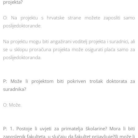
projekta?
O: Na projektu s hrvatske strane možete zaposliti samo
poslijedoktorande.
Na projektu mogu biti angažirani voditelj projekta i suradnici, ali
se u sklopu proračuna projekta može osigurati plaća samo za
poslijedoktoranda.
P: Može li projektom biti pokriven trošak doktorata za
suradnika?
O: Može.
P: 1. Postoje li uvjeti za primatelja školarine? Mora li biti
zaposlenik fakulteta, u slučaju da fakultet prijavljuje?Ili može li