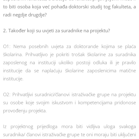
to biti osoba koja već pohađa doktorski studij tog fakulteta, a
radi negdje drugdje?
2. Također koji su uvjeti za suradnike na projektu?
O1: Nema posebnih uvjeta za doktorande kojima se plaća
školarina. Prihvatljivo je pokriti trošak školarine za suradnika
zaposlenog na instituciji ukoliko postoji odluka ili je pravilo
institucije da se naplaćuju školarine zaposlenicima matične
institucije.
O2: Prihvatljivi suradnici/članovi istraživačke grupe na projektu
su osobe koje svojim iskustvom i kompetencijama pridonose
provođenju projekta.
Iz projektnog prijedloga mora biti vidljiva uloga svakoga
suradnika/ članovi istraživačke grupe te oni moraju biti uključeni