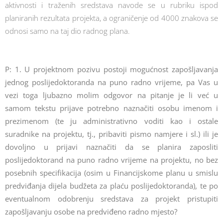
aktivnosti i traženih sredstava navode se u rubriku ispod
planiranih rezultata projekta, a ograničenje od 4000 znakova se
odnosi samo na taj dio radnog plana.
P: 1. U projektnom pozivu postoji mogućnost zapošljavanja
jednog poslijedoktoranda na puno radno vrijeme, pa Vas u
vezi toga ljubazno molim odgovor na pitanje je li već u
samom tekstu prijave potrebno naznačiti osobu imenom i
prezimenom (te ju administrativno voditi kao i ostale
suradnike na projektu, tj., pribaviti pismo namjere i sl.) ili je
dovoljno u prijavi naznačiti da se planira zaposliti
poslijedoktorand na puno radno vrijeme na projektu, no bez
posebnih specifikacija (osim u Financijskome planu u smislu
predviđanja dijela budžeta za plaću poslijedoktoranda), te po
eventualnom odobrenju sredstava za projekt pristupiti
zapošljavanju osobe na predviđeno radno mjesto?