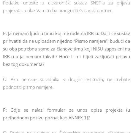
Podatke unosite u elektronički sustav SNSF-a za prijavu
projekata, a ulaz Vam treba omogućiti švicarski partner.
P: Ja nemam ljudi u timu koji ne rade na IRB-u.
Da li će sustav
prihvatiti da ne uploadam nijedno “Pismo namjere”, budući da
su oba potrebna samo za članove tima koji NISU zaposleni na
IRB-u a ja nemam takvih? Hoće li mi htjeti zaključati prijavu
bez tog dokumenta?
O: Ako nemate suradnika s drugih institucija, ne trebate
podnositi pismo namjere.
P: Gdje se nalazi formular za unos opisa projekta (u
prethodnom pozivu poznat kao ANNEX 1)?
O: Projekt prijavljujete sa Švicarskim partnerom, direktno u