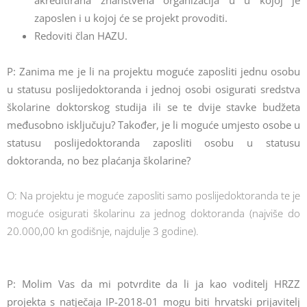
akreditirana znanstvena organizacija u u kojoj je
zaposlen i u kojoj će se projekt provoditi.
Redoviti član HAZU.
P: Zanima me je li na projektu moguće zaposliti jednu osobu
u statusu poslijedoktoranda i jednoj osobi osigurati sredstva
školarine doktorskog studija ili se te dvije stavke budžeta
međusobno isključuju? Također, je li moguće umjesto osobe u
statusu poslijedoktoranda zaposliti osobu u statusu
doktoranda, no bez plaćanja školarine?
O: Na projektu je moguće zaposliti samo poslijedoktoranda te je
moguće osigurati školarinu za jednog doktoranda (najviše do
20.000,00 kn godišnje, najdulje 3 godine).
P: Molim Vas da mi potvrdite da li ja kao voditelj HRZZ
projekta s natječaja IP-2018-01 mogu biti hrvatski prijavitelj