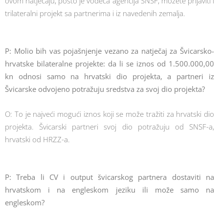
ovom natječaju, pošto je vodeća agencija SNSF, možete prijaviti i
trilateralni projekt sa partnerima i iz navedenih zemalja.
P: Molio bih vas pojašnjenje vezano za natječaj za Švicarsko-
hrvatske bilateralne projekte: da li se iznos od 1.500.000,00
kn odnosi samo na hrvatski dio projekta, a partneri iz
Švicarske odvojeno potražuju sredstva za svoj dio projekta?
O: To je najveći mogući iznos koji se može tražiti za hrvatski dio
projekta. Švicarski partneri svoj dio potražuju od SNSF-a,
hrvatski od HRZZ-a.
P: Treba li CV i output švicarskog partnera dostaviti na
hrvatskom i na engleskom jeziku ili može samo na
engleskom?