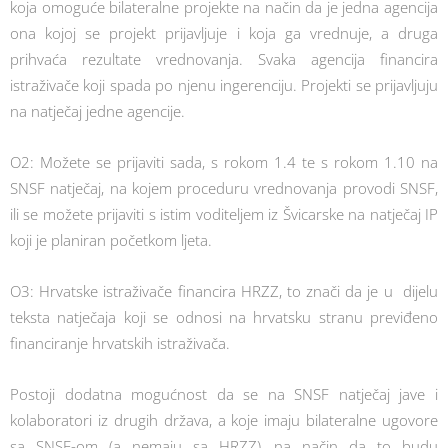
koja omoguće bilateralne projekte na način da je jedna agencija
ona kojoj se projekt prijavljuje i koja ga vrednuje, a druga
prihvaća rezultate vrednovanja. Svaka agencija financira
istraživače koji spada po njenu ingerenciju. Projekti se prijavljuju
na natječaj jedne agencije.
O2: Možete se prijaviti sada, s rokom 1.4 te s rokom 1.10 na
SNSF natječaj, na kojem proceduru vrednovanja provodi SNSF,
ili se možete prijaviti s istim voditeljem iz Švicarske na natječaj IP
koji je planiran početkom ljeta.
O3: Hrvatske istraživače financira HRZZ, to znači da je u dijelu
teksta natječaja koji se odnosi na hrvatsku stranu previđeno
financiranje hrvatskih istraživača.
Postoji dodatna mogućnost da se na SNSF natječaj jave i
kolaboratori iz drugih država, a koje imaju bilateralne ugovore
sa SNSF-om (a nemaju sa HRZZ), na način da to budu