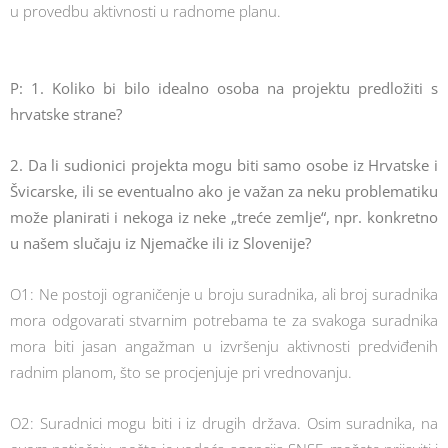
u provedbu aktivnosti u radnome planu.
P: 1. Koliko bi bilo idealno osoba na projektu predložiti s
hrvatske strane?
2. Da li sudionici projekta mogu biti samo osobe iz Hrvatske i
Švicarske, ili se eventualno ako je važan za neku problematiku
može planirati i nekoga iz neke „treće zemlje“, npr. konkretno
u našem slučaju iz Njemačke ili iz Slovenije?
O1: Ne postoji ograničenje u broju suradnika, ali broj suradnika
mora odgovarati stvarnim potrebama te za svakoga suradnika
mora biti jasan angažman u izvršenju aktivnosti predviđenih
radnim planom, što se procjenjuje pri vrednovanju.
O2: Suradnici mogu biti i iz drugih država. Osim suradnika, na