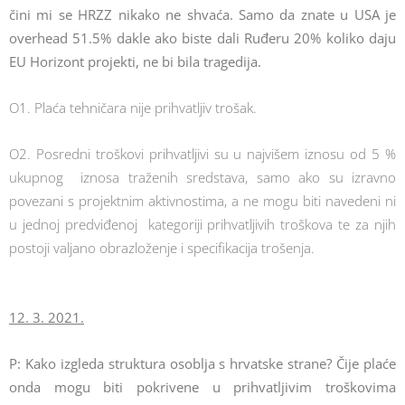
čini mi se HRZZ nikako ne shvaća. Samo da znate u USA je
overhead 51.5% dakle ako biste dali Ruđeru 20% koliko daju
EU Horizont projekti, ne bi bila tragedija.
O1. Plaća tehničara nije prihvatljiv trošak.
O2. Posredni troškovi prihvatljivi su u najvišem iznosu od 5 %
ukupnog iznosa traženih sredstava, samo ako su izravno
povezani s projektnim aktivnostima, a ne mogu biti navedeni ni
u jednoj predviđenoj kategoriji prihvatljivih troškova te za njih
postoji valjano obrazloženje i specifikacija trošenja.
12. 3. 2021.
P: Kako izgleda struktura osoblja s hrvatske strane? Čije plaće
onda mogu biti pokrivene u prihvatljivim troškovima