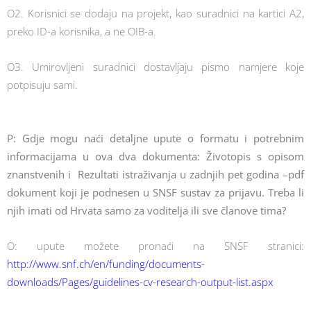
O2. Korisnici se dodaju na projekt, kao suradnici na kartici A2,
preko ID-a korisnika, a ne OIB-a.
O3. Umirovljeni suradnici dostavljaju pismo namjere koje
potpisuju sami.
P: Gdje mogu naći detaljne upute o formatu i potrebnim
informacijama u ova dva dokumenta: Životopis s opisom
znanstvenih i Rezultati istraživanja u zadnjih pet godina –pdf
dokument koji je podnesen u SNSF sustav za prijavu. Treba li
njih imati od Hrvata samo za voditelja ili sve članove tima?
O: upute možete pronaći na SNSF stranici:
http://www.snf.ch/en/funding/documents-
downloads/Pages/guidelines-cv-research-output-list.aspx