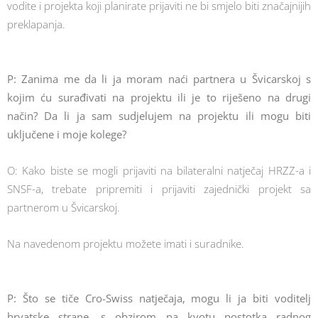
vodite i projekta koji planirate prijaviti ne bi smjelo biti značajnijih
preklapanja.
P: Zanima me da li ja moram naći partnera u Švicarskoj s
kojim ću surađivati na projektu ili je to riješeno na drugi
način? Da li ja sam sudjelujem na projektu ili mogu biti
uključene i moje kolege?
O: Kako biste se mogli prijaviti na bilateralni natječaj HRZZ-a i
SNSF-a, trebate pripremiti i prijaviti zajednički projekt sa
partnerom u Švicarskoj.
Na navedenom projektu možete imati i suradnike.
P: Što se tiče Cro-Swiss natječaja, mogu li ja biti voditelj
hrvatske strane, s obzirom na kvotu postotka radnog