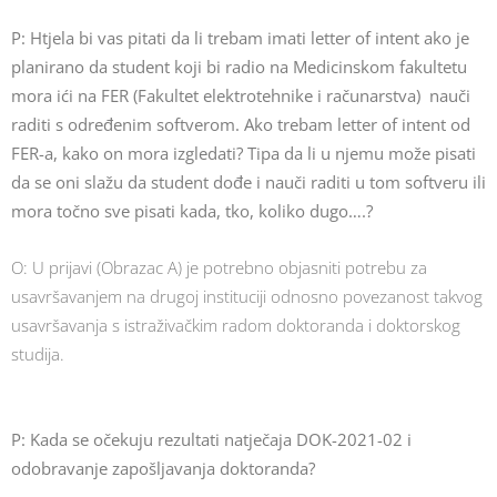
P:
Htjela bi vas pitati da li trebam imati letter of intent ako je
planirano da student koji bi radio na Medicinskom fakultetu
mora ići na FER (Fakultet elektrotehnike i računarstva) nauči
raditi s određenim softverom. Ako trebam letter of intent od
FER-a, kako on mora izgledati? Tipa da li u njemu može pisati
da se oni slažu da student dođe i nauči raditi u tom softveru ili
mora točno sve pisati kada, tko, koliko dugo….?
O: U prijavi (Obrazac A) je potrebno objasniti potrebu za
usavršavanjem na drugoj instituciji odnosno povezanost takvog
usavršavanja s istraživačkim radom doktoranda i doktorskog
studija.
P: Kada se očekuju rezultati natječaja DOK-2021-02 i
odobravanje zapošljavanja doktoranda?