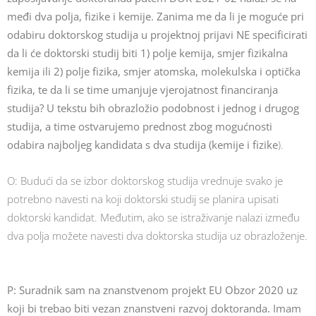
međi dva polja, fizike i kemije. Zanima me da li je moguće pri
odabiru doktorskog studija u projektnoj prijavi NE specificirati
da li će doktorski studij biti 1) polje kemija, smjer fizikalna
kemija ili 2) polje fizika, smjer atomska, molekulska i optička
fizika, te da li se time umanjuje vjerojatnost financiranja
studija? U tekstu bih obrazložio podobnost i jednog i drugog
studija, a time ostvarujemo prednost zbog mogućnosti
odabira najboljeg kandidata s dva studija (kemije i fizike
).
O: Budući da se izbor doktorskog studija vrednuje svako je
potrebno navesti na koji doktorski studij se planira upisati
doktorski kandidat. Međutim, ako se istraživanje nalazi između
dva polja možete navesti dva doktorska studija uz obrazloženje.
P: S
uradnik sam na znanstvenom projekt EU Obzor 2020 uz
koji bi trebao biti vezan znanstveni razvoj doktoranda. Imam