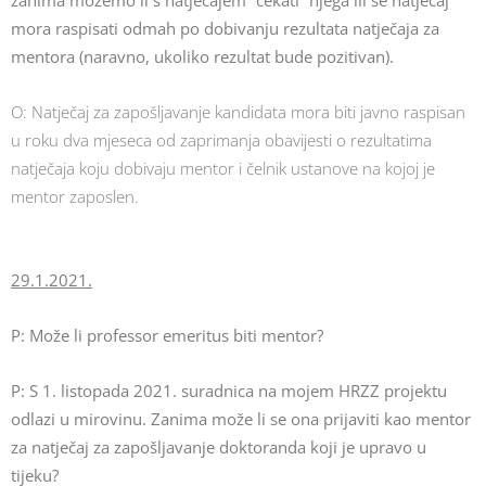
zanima možemo li s natječajem “čekati” njega ili se natječaj
mora raspisati odmah po dobivanju rezultata natječaja za
mentora (naravno, ukoliko rezultat bude pozitivan).
O: Natječaj za zapošljavanje kandidata mora biti javno raspisan
u roku dva mjeseca od zaprimanja obavijesti o rezultatima
natječaja koju dobivaju mentor i čelnik ustanove na kojoj je
mentor zaposlen.
29.1.2021.
P: Može li professor emeritus biti mentor?
P: S 1. listopada 2021. suradnica na mojem HRZZ projektu
odlazi u mirovinu. Zanima može li se ona prijaviti kao mentor
za natječaj za zapošljavanje doktoranda koji je upravo u
tijeku?