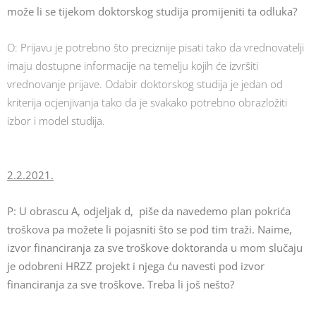
može li se tijekom doktorskog studija promijeniti ta odluka?
O: Prijavu je potrebno što preciznije pisati tako da vrednovatelji
imaju dostupne informacije na temelju kojih će izvršiti
vrednovanje prijave. Odabir doktorskog studija je jedan od
kriterija ocjenjivanja tako da je svakako potrebno obrazložiti
izbor i model studija.
2.2.2021.
P: U obrascu A, odjeljak d, piše da navedemo plan pokrića
troškova pa možete li pojasniti što se pod tim traži.
Naime,
izvor financiranja za sve troškove doktoranda u mom slučaju
je odobreni HRZZ projekt i njega ću navesti pod izvor
financiranja za sve troškove. Treba li još nešto?