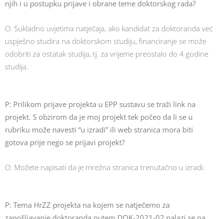
njih i u postupku prijave i obrane teme doktorskog rada?
O: Sukladno uvjetima natječaja, ako kandidat za doktoranda već
uspješno studira na doktorskom studiju, financiranje se može
odobriti za ostatak studija, tj. za vrijeme preostalo do 4 godine
studija.
P: Prilikom prijave projekta u EPP sustavu se traži link na
projekt. S obzirom da je moj projekt tek počeo da li se u
rubriku može navesti “u izradi” ili web stranica mora biti
gotova prije nego se prijavi projekt?
O: Možete napisati da je mrežna stranica trenutačno u izradi.
P: Tema HrZZ projekta na kojem se natječemo za
zapošljavanje doktoranda putem DOK-2021-02 nalazi se na