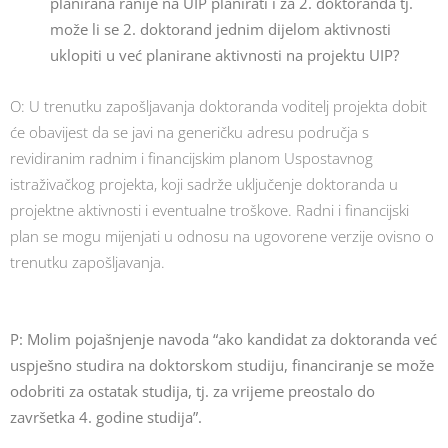
planirana ranije na UIP planirati i za 2. doktoranda tj.
može li se 2. doktorand jednim dijelom aktivnosti
uklopiti u već planirane aktivnosti na projektu UIP?
O: U trenutku zapošljavanja doktoranda voditelj projekta dobit
će obavijest da se javi na generičku adresu područja s
revidiranim radnim i financijskim planom Uspostavnog
istraživačkog projekta, koji sadrže uključenje doktoranda u
projektne aktivnosti i eventualne troškove. Radni i financijski
plan se mogu mijenjati u odnosu na ugovorene verzije ovisno o
trenutku zapošljavanja.
P: Molim pojašnjenje navoda “ako kandidat za doktoranda već
uspješno studira na doktorskom studiju, financiranje se može
odobriti za ostatak studija, tj. za vrijeme preostalo do
završetka 4. godine studija”.