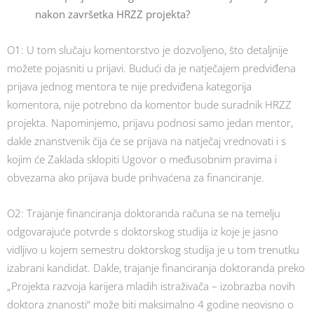
nakon završetka HRZZ projekta?
O1: U tom slučaju komentorstvo je dozvoljeno, što detaljnije
možete pojasniti u prijavi. Budući da je natječajem predviđena
prijava jednog mentora te nije predviđena kategorija
komentora, nije potrebno da komentor bude suradnik HRZZ
projekta. Napominjemo, prijavu podnosi samo jedan mentor,
dakle znanstvenik čija će se prijava na natječaj vrednovati i s
kojim će Zaklada sklopiti Ugovor o međusobnim pravima i
obvezama ako prijava bude prihvaćena za financiranje.
O2: Trajanje financiranja doktoranda računa se na temelju
odgovarajuće potvrde s doktorskog studija iz koje je jasno
vidljivo u kojem semestru doktorskog studija je u tom trenutku
izabrani kandidat. Dakle, trajanje financiranja doktoranda preko
„Projekta razvoja karijera mladih istraživača – izobrazba novih
doktora znanosti“ može biti maksimalno 4 godine neovisno o