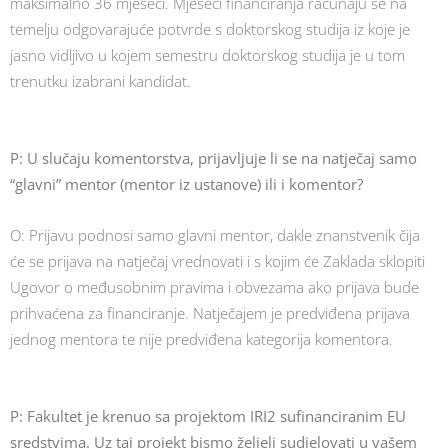
maksimalno 36 mjeseci. Mjeseci financiranja računaju se na
temelju odgovarajuće potvrde s doktorskog studija iz koje je
jasno vidljivo u kojem semestru doktorskog studija je u tom
trenutku izabrani kandidat.
P:
U slučaju komentorstva, prijavljuje li se na natječaj samo
“glavni” mentor (mentor iz ustanove) ili i komentor?
O: Prijavu podnosi samo glavni mentor, dakle znanstvenik čija
će se prijava na natječaj vrednovati i s kojim će Zaklada sklopiti
Ugovor o međusobnim pravima i obvezama ako prijava bude
prihvaćena za financiranje. Natječajem je predviđena prijava
jednog mentora te nije predviđena kategorija komentora.
P: Fakultet je krenuo sa projektom IRI2 sufinanciranim EU
sredstvima. Uz taj projekt bismo željeli sudjelovati u vašem