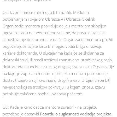
O2: Izvori financiranja mogu biti različiti. Međutim,
potpisivanjem i ovjerom Obrasca A i Obrasca C čelnik
Organizacije mentora potvrđuje da je s mentorom sklopljen
ugovor o radu na neodređeno vrijeme, da postoje uvjeti za
zapošljavanje doktoranda te da će Organizacija mentoru pružiti
odgovarajuće uvjete kako bi mogao voditi brigu o razvoju
karijere doktoranda. U slučajevima kada će se školarina za
doktorski studij ili ostali troškovi znanstveno-istraživačkog rada
doktoranda financirati iz nekog drugog izvora osim Organizacije
na kojoj je zaposlen mentor ili projekta mentora potrebno je
dostaviti
Izjavu o sufinanciraju iz drugih izvora.
U izjavi treba biti
navedeno koji se troškovi pokrivaju i u kojem iznosu. Izjavu
potpisuje ovlaštena osoba i ovjerava pečatom.
O3: Kada je kandidat za mentora suradnik na projektu
potrebno je dostaviti
Potvrdu o suglasnosti voditelja projekta
.