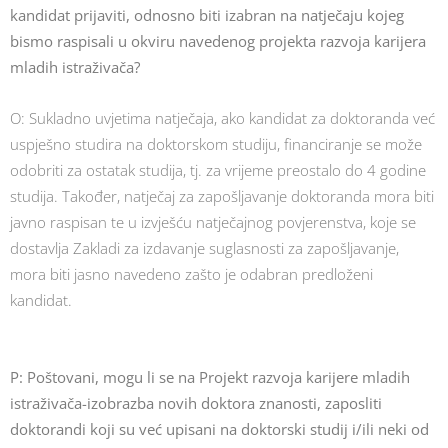
kandidat prijaviti, odnosno biti izabran na natječaju kojeg
bismo raspisali u okviru navedenog projekta razvoja karijera
mladih istraživača?
O: Sukladno uvjetima natječaja, ako kandidat za doktoranda već
uspješno studira na doktorskom studiju, financiranje se može
odobriti za ostatak studija, tj. za vrijeme preostalo do 4 godine
studija. Također, natječaj za zapošljavanje doktoranda mora biti
javno raspisan te u izvješću natječajnog povjerenstva, koje se
dostavlja Zakladi za izdavanje suglasnosti za zapošljavanje,
mora biti jasno navedeno zašto je odabran predloženi
kandidat.
P:
Poštovani, mogu li se na Projekt razvoja karijere mladih
istraživača-izobrazba novih doktora znanosti, zaposliti
doktorandi koji su već upisani na doktorski studij i/ili neki od