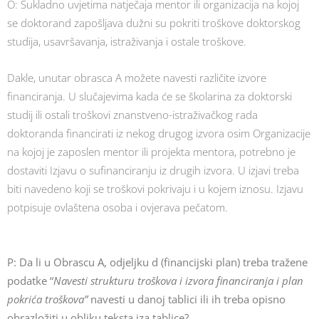
O: Sukladno uvjetima natječaja mentor ili organizacija na kojoj
se doktorand zapošljava dužni su pokriti troškove doktorskog
studija, usavršavanja, istraživanja i ostale troškove.
Dakle, unutar obrasca A možete navesti različite izvore
financiranja. U slučajevima kada će se školarina za doktorski
studij ili ostali troškovi znanstveno-istraživačkog rada
doktoranda financirati iz nekog drugog izvora osim Organizacije
na kojoj je zaposlen mentor ili projekta mentora, potrebno je
dostaviti Izjavu o sufinanciranju iz drugih izvora. U izjavi treba
biti navedeno koji se troškovi pokrivaju i u kojem iznosu. Izjavu
potpisuje ovlaštena osoba i ovjerava pečatom.
P:
Da li u Obrascu A, odjeljku d (financijski plan) treba tražene
podatke “
Navesti strukturu troškova i izvora financiranja i plan
pokrića troškova”
navesti u danoj tablici ili ih treba opisno
obrazložiti u obliku teksta iza tablice?