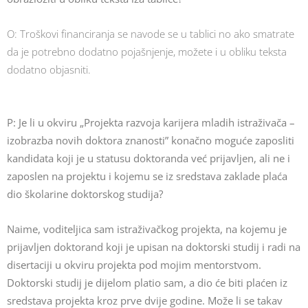
O: Troškovi financiranja se navode se u tablici no ako smatrate
da je potrebno dodatno pojašnjenje, možete i u obliku teksta
dodatno objasniti.
P:
Je li u okviru „Projekta razvoja karijera mladih istraživača –
izobrazba novih doktora znanosti” konačno moguće zaposliti
kandidata koji je u statusu doktoranda već prijavljen, ali ne i
zaposlen na projektu i kojemu se iz sredstava zaklade plaća
dio školarine doktorskog studija?
Naime, voditeljica sam istraživačkog projekta, na kojemu je
prijavljen doktorand koji je upisan na doktorski studij i radi na
disertaciji u okviru projekta pod mojim mentorstvom.
Doktorski studij je dijelom platio sam, a dio će biti plaćen iz
sredstava projekta kroz prve dvije godine. Može li se takav