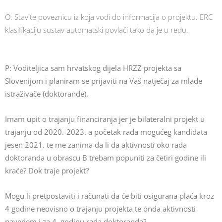
O: Stavite poveznicu iz koja vodi do informacija o projektu. ERC
klasifikaciju sustav automatski povlači tako da je u redu.
P: Voditeljica sam hrvatskog dijela HRZZ projekta sa
Slovenijom i planiram se prijaviti na Vaš natječaj za mlade
istraživače (doktorande).
Imam upit o trajanju financiranja jer je bilateralni projekt u
trajanju od 2020.-2023. a početak rada mogućeg kandidata
jesen 2021. te me zanima da li da aktivnosti oko rada
doktoranda u obrascu B trebam popuniti za četiri godine ili
kraće? Dok traje projekt?
Mogu li pretpostaviti i računati da će biti osigurana plaća kroz
4 godine neovisno o trajanju projekta te onda aktivnosti
navedem i za 4. godinu rada doktoranda?