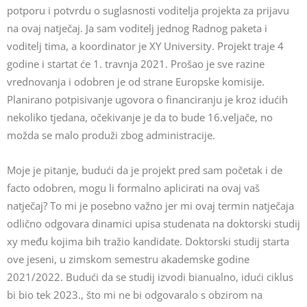
potporu i potvrdu o suglasnosti voditelja projekta za prijavu
na ovaj natječaj. Ja sam voditelj jednog Radnog paketa i
voditelj tima, a koordinator je XY University. Projekt traje 4
godine i startat će 1. travnja 2021. Prošao je sve razine
vrednovanja i odobren je od strane Europske komisije.
Planirano potpisivanje ugovora o financiranju je kroz idućih
nekoliko tjedana, očekivanje je da to bude 16.veljače, no
možda se malo produži zbog administracije.
Moje je pitanje, budući da je projekt pred sam početak i de
facto odobren, mogu li formalno aplicirati na ovaj vaš
natječaj? To mi je posebno važno jer mi ovaj termin natječaja
odlično odgovara dinamici upisa studenata na doktorski studij
xy među kojima bih tražio kandidate. Doktorski studij starta
ove jeseni, u zimskom semestru akademske godine
2021/2022. Budući da se studij izvodi bianualno, idući ciklus
bi bio tek 2023., što mi ne bi odgovaralo s obzirom na