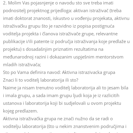
2. Molim Vas pojasnjenje o navodu sto sve treba imati
podnositelj projektnog prijedloga: aktivan istraživač (treba
imati doktorat znanosti, iskustvo u vođenju projekata, aktivnu
istraživačku grupu što je razvidno iz popisa postignuća
voditelja projekta i članova istraživače grupe, relevantne
publikacije i/ili patente iz područja istraživanja koje predlaže u
projektu) s dosadašnjim priznatim rezultatima na
međunarodnoj razini i dokazanim uspješnim mentorstvom
mladih istraživača;
Sto po Vama definira navod: Aktivna istrazivacka grupa
Znaci li to voditelj laboratorija ili sto?
Naime ja nisam trenutno voditelj laboratorija ali to jesam bila
i imala grupu, a sada imam grupu ljudi koja je iz razlicitih
ustanova i laboratorija koji bi sudjelovali u ovom projektu
kojeg predlazem.
Aktivna istraživačka grupa ne znači nužno da se radi o
voditelju laboratorija (što u nekim znanstvenim područjima i