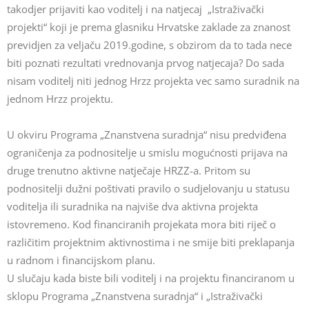
takodjer prijaviti kao voditelj i na natjecaj „Istraživački
projekti“ koji je prema glasniku Hrvatske zaklade za znanost
previdjen za veljaču 2019.godine, s obzirom da to tada nece
biti poznati rezultati vrednovanja prvog natjecaja? Do sada
nisam voditelj niti jednog Hrzz projekta vec samo suradnik na
jednom Hrzz projektu.
U okviru Programa „Znanstvena suradnja“ nisu predviđena
ograničenja za podnositelje u smislu mogućnosti prijava na
druge trenutno aktivne natječaje HRZZ-a. Pritom su
podnositelji dužni poštivati pravilo o sudjelovanju u statusu
voditelja ili suradnika na najviše dva aktivna projekta
istovremeno. Kod financiranih projekata mora biti riječ o
različitim projektnim aktivnostima i ne smije biti preklapanja
u radnom i financijskom planu.
U slučaju kada biste bili voditelj i na projektu financiranom u
sklopu Programa „Znanstvena suradnja“ i „Istraživački