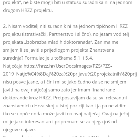
projekti“, ne biste mogli biti u statusu suradnika ni na jednom
drugom HRZZ projektu.
2. Nisam voditelj niti suradnik ni na jednom tipičnom HRZZ
projektu (Istraživački, Partnerstvo i slično), no jesam voditelj
projekata „Izobrazba mladih doktoranada“. Zanima me
smijem li se javiti s prijedlogom projekta Znanstvena
suradnja? Formulacije u točkama 5.1. i 5.4.
Natječaja
https://hrzz.hr/UserDocsImages/PZS/PZS-
2019_Natje%C4%8Daj%20za%20prijavu%20projekatnih%20prij
nisu posve jasne, a i čini mi se jako čudno da se ne smijem
javiti na ovaj natječaj samo zato jer imam financirane
doktorande kroz HRZZ. Pretpostavljam da su svi relevantni
znanstvenici u Hrvatskoj u istoj poziciji kao i ja pa ne vidim
tko se uopće onda može javiti na ovaj natječaj. Ovaj natječaj
mi je jako interesantan i pripremam se za njega još od
njegove najave.