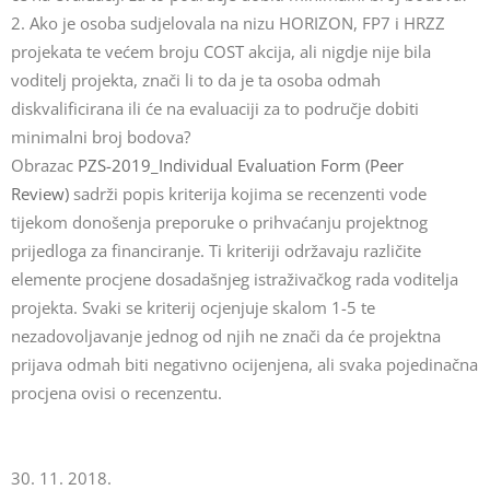
2. Ako je osoba sudjelovala na nizu HORIZON, FP7 i HRZZ
projekata te većem broju COST akcija, ali nigdje nije bila
voditelj projekta, znači li to da je ta osoba odmah
diskvalificirana ili će na evaluaciji za to područje dobiti
minimalni broj bodova?
Obrazac
PZS-2019_Individual Evaluation Form (Peer
Review)
sadrži popis kriterija kojima se recenzenti vode
tijekom donošenja preporuke o prihvaćanju projektnog
prijedloga za financiranje. Ti kriteriji održavaju različite
elemente procjene dosadašnjeg istraživačkog rada voditelja
projekta. Svaki se kriterij ocjenjuje skalom 1-5 te
nezadovoljavanje jednog od njih ne znači da će projektna
prijava odmah biti negativno ocijenjena, ali svaka pojedinačna
procjena ovisi o recenzentu.
30. 11. 2018.