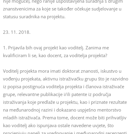
nije moguće), nego ranije uspostavljena suradnja s drugim
znanstvenicima za koje se također očekuje sudjelovanje u
statusu suradnika na projektu.
23. 11. 2018.
1. Prijavila bih ovaj projekt kao voditelj. Zanima me
kvalificiram li se, kao docent, za voditelja projekta?
Voditelj projekta mora imati doktorat znanosti, iskustvo u
vođenju projekata, aktivnu istraživačku grupu što je razvidno
iz popisa postignuća voditelja projekta i članova istraživače
grupe, relevantne publikacije i/ili patente iz područja
istraživanja koje predlaže u projektu, kao i priznate rezultate
na međunarodnoj razini i dokazano uspješno mentorstvo
mladih istraživača. Prema tome, docent može biti prihvatljiv
kao voditelj ako ispunjava ostale navedene uvjete, što
procjenjuju paneli za vrednovanje i međunarodni recenzenti.