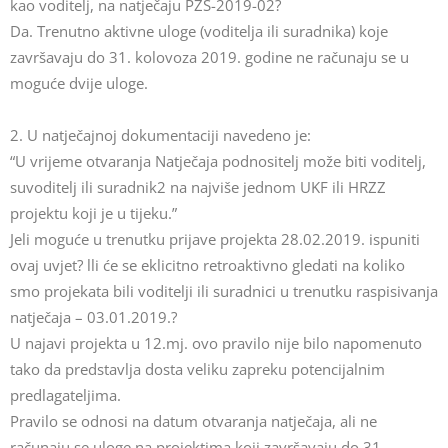
kao voditelj, na natječaju PZS-2019-02?
Da. Trenutno aktivne uloge (voditelja ili suradnika) koje
završavaju do 31. kolovoza 2019. godine ne računaju se u
moguće dvije uloge.
2. U natječajnoj dokumentaciji navedeno je:
“U vrijeme otvaranja Natječaja podnositelj može biti voditelj,
suvoditelj ili suradnik2 na najviše jednom UKF ili HRZZ
projektu koji je u tijeku.”
Jeli moguće u trenutku prijave projekta 28.02.2019. ispuniti
ovaj uvjet? lli će se eklicitno retroaktivno gledati na koliko
smo projekata bili voditelji ili suradnici u trenutku raspisivanja
natječaja – 03.01.2019.?
U najavi projekta u 12.mj. ovo pravilo nije bilo napomenuto
tako da predstavlja dosta veliku zapreku potencijalnim
predlagateljima.
Pravilo se odnosi na datum otvaranja natječaja, ali ne
računaju se uloge na projektima koji završavaju do 31.