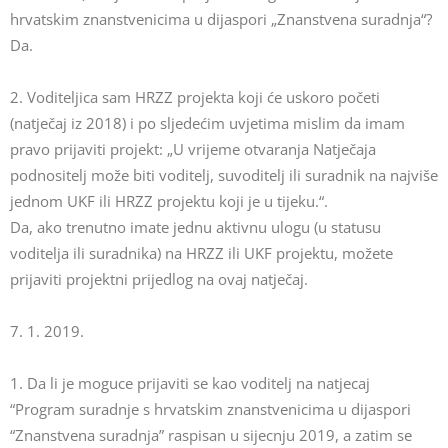
hrvatskim znanstvenicima u dijaspori „Znanstvena suradnja“?
Da.
2. Voditeljica sam HRZZ projekta koji će uskoro početi
(natječaj iz 2018) i po sljedećim uvjetima mislim da imam
pravo prijaviti projekt: „U vrijeme otvaranja Natječaja
podnositelj može biti voditelj, suvoditelj ili suradnik na najviše
jednom UKF ili HRZZ projektu koji je u tijeku.“.
Da, ako trenutno imate jednu aktivnu ulogu (u statusu
voditelja ili suradnika) na HRZZ ili UKF projektu, možete
prijaviti projektni prijedlog na ovaj natječaj.
7. 1. 2019.
1. Da li je moguce prijaviti se kao voditelj na natjecaj
“Program suradnje s hrvatskim znanstvenicima u dijaspori
“Znanstvena suradnja” raspisan u sijecnju 2019, a zatim se