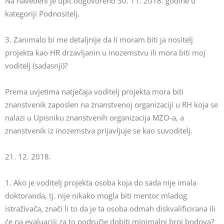
Na navedeni je upit odgovoreno 30. 11. 2018. godine u
kategoriji Podnositelj.
3.
Zanimalo bi me detaljnije da li moram biti ja nositelj
projekta kao HR drzavljanin u inozemstvu ili mora biti moj
voditelj (sadasnji)?
Prema uvjetima natječaja voditelj projekta mora biti
znanstvenik zaposlen na znanstvenoj organizaciji u RH koja se
nalazi u Upisniku znanstvenih organizacija MZO-a, a
znanstvenik iz inozemstva prijavljuje se kao suvoditelj.
21. 12. 2018.
1. Ako je voditelj projekta osoba koja do sada nije imala
doktoranda, tj. nije nikako mogla biti mentor mladog
istraživača, znači li to da je ta osoba odmah diskvalificirana ili
će na evaluaciji za to područje dobiti minimalni broj bodova?