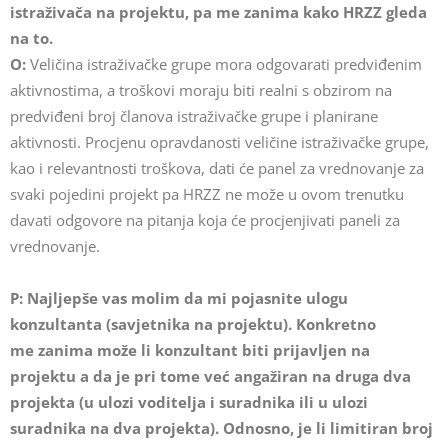
istraživača na projektu, pa me zanima kako HRZZ gleda
na to.
O:
Veličina istraživačke grupe mora odgovarati predviđenim
aktivnostima, a troškovi moraju biti realni s obzirom na
predviđeni broj članova istraživačke grupe i planirane
aktivnosti. Procjenu opravdanosti veličine istraživačke grupe,
kao i relevantnosti troškova, dati će panel za vrednovanje za
svaki pojedini projekt pa HRZZ ne može u ovom trenutku
davati odgovore na pitanja koja će procjenjivati paneli za
vrednovanje.
P: Najljepše vas molim da mi pojasnite ulogu
konzultanta (savjetnika na projektu). Konkretno
me
zanima može li konzultant biti prijavljen na
projektu a da je pri tome već angažiran na druga dva
projekta (u ulozi voditelja i suradnika ili u ulozi
suradnika na dva projekta). Odnosno, je li limitiran broj