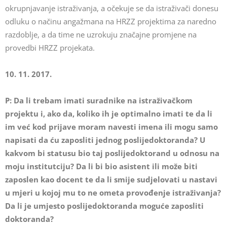
okrupnjavanje istraživanja, a očekuje se da istraživači donesu
odluku o načinu angažmana na HRZZ projektima za naredno
razdoblje, a da time ne uzrokuju značajne promjene na
provedbi HRZZ projekata.
10. 11. 2017.
P: Da li trebam imati suradnike na istraživačkom
projektu i, ako da, koliko ih je optimalno imati te da li
im već kod prijave moram navesti imena ili mogu samo
napisati da ću zaposliti jednog poslijedoktoranda? U
kakvom bi statusu bio taj poslijedoktorand u odnosu na
moju institutciju? Da li bi bio asistent ili može biti
zaposlen kao docent te da li smije sudjelovati u nastavi
u mjeri u kojoj mu to ne ometa provođenje istraživanja?
Da li je umjesto poslijedoktoranda moguće zaposliti
doktoranda?