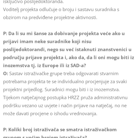
isključivo poslijedoktoranda.
Voditelj projekta odlučuje o broju i sastavu suradnika s
obzirom na predviđene projektne aktivnosti.
P: Da li su mi šanse za dobivanje projekta veće ako u
prijavi imam neke suradnike koji nisu
poslijedoktorandi, nego su već istaknuti znanstvenici u
području prijave projekta i, ako da, da li oni mogu biti iz
inozemstva tj. iz Europe ili iz SAD-a?
O:
Sastav istraživačke grupe treba odgovarati stvarnim
potrebama projekta te se individualno procjenjuje za svaki
projektni prijedlog. Suradnici mogu biti i iz inozemstva.
Tijekom natječajnog postupka HRZZ pruža administrativnu
podršku vezano uz uvjete i način prijave na natječaj, no ne
može davati procjene o ishodu vrednovanja.
P: Koliki broj istraživača se smatra istraživačkom
grupom s većim brojem istraživača?