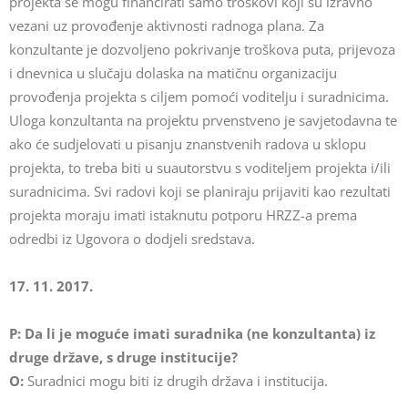
projekta se mogu financirati samo troškovi koji su izravno
vezani uz provođenje aktivnosti radnoga plana. Za
konzultante je dozvoljeno pokrivanje troškova puta, prijevoza
i dnevnica u slučaju dolaska na matičnu organizaciju
provođenja projekta s ciljem pomoći voditelju i suradnicima.
Uloga konzultanta na projektu prvenstveno je savjetodavna te
ako će sudjelovati u pisanju znanstvenih radova u sklopu
projekta, to treba biti u suautorstvu s voditeljem projekta i/ili
suradnicima. Svi radovi koji se planiraju prijaviti kao rezultati
projekta moraju imati istaknutu potporu HRZZ-a prema
odredbi iz Ugovora o dodjeli sredstava.
17. 11. 2017.
P: Da li je moguće imati suradnika (ne konzultanta) iz
druge države, s druge institucije?
O:
Suradnici mogu biti iz drugih država i institucija.