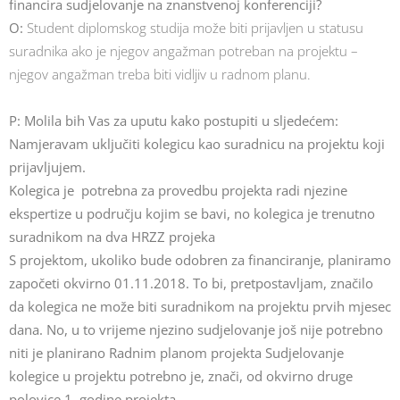
financira sudjelovanje na znanstvenoj konferenciji?
O:
Student diplomskog studija može biti prijavljen u statusu
suradnika ako je njegov angažman potreban na projektu –
njegov angažman treba biti vidljiv u radnom planu.
P: Molila bih Vas za uputu kako postupiti u sljedećem:
Namjeravam uključiti kolegicu kao suradnicu na projektu koji
prijavljujem.
Kolegica je potrebna za provedbu projekta radi njezine
ekspertize u području kojim se bavi, no kolegica je trenutno
suradnikom na dva HRZZ projeka
S projektom, ukoliko bude odobren za financiranje, planiramo
započeti okvirno 01.11.2018. To bi, pretpostavljam, značilo
da kolegica ne može biti suradnikom na projektu prvih mjesec
dana. No, u to vrijeme njezino sudjelovanje još nije potrebno
niti je planirano Radnim planom projekta Sudjelovanje
kolegice u projektu potrebno je, znači, od okvirno druge
polovice 1. godine projekta.