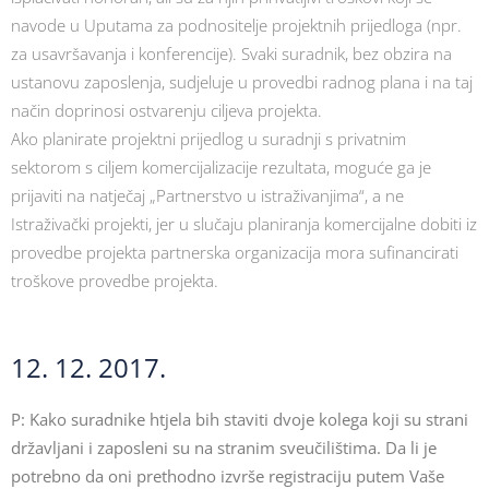
navode u Uputama za podnositelje projektnih prijedloga (npr.
za usavršavanja i konferencije). Svaki suradnik, bez obzira na
ustanovu zaposlenja, sudjeluje u provedbi radnog plana i na taj
način doprinosi ostvarenju ciljeva projekta.
Ako planirate projektni prijedlog u suradnji s privatnim
sektorom s ciljem komercijalizacije rezultata, moguće ga je
prijaviti na natječaj „Partnerstvo u istraživanjima“, a ne
Istraživački projekti, jer u slučaju planiranja komercijalne dobiti iz
provedbe projekta partnerska organizacija mora sufinancirati
troškove provedbe projekta.
12. 12. 2017.
P: Kako suradnike htjela bih staviti dvoje kolega koji su strani
državljani i zaposleni su na stranim sveučilištima. Da li je
potrebno da oni prethodno izvrše registraciju putem Vaše