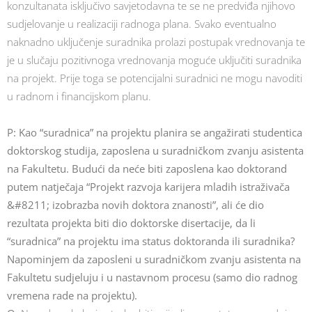
konzultanata isključivo savjetodavna te se ne predviđa njihovo
sudjelovanje u realizaciji radnoga plana. Svako eventualno
naknadno uključenje suradnika prolazi postupak vrednovanja te
je u slučaju pozitivnoga vrednovanja moguće uključiti suradnika
na projekt. Prije toga se potencijalni suradnici ne mogu navoditi
u radnom i financijskom planu.
P: Kao “suradnica” na projektu planira se angažirati studentica
doktorskog studija, zaposlena u suradničkom zvanju asistenta
na Fakultetu. Budući da neće biti zaposlena kao doktorand
putem natječaja “Projekt razvoja karijera mladih istraživača
&#8211; izobrazba novih doktora znanosti”, ali će dio
rezultata projekta biti dio doktorske disertacije, da li
“suradnica” na projektu ima status doktoranda ili suradnika?
Napominjem da zaposleni u suradničkom zvanju asistenta na
Fakultetu sudjeluju i u nastavnom procesu (samo dio radnog
vremena rade na projektu).