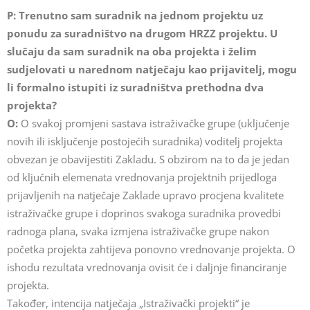
P: Trenutno sam suradnik na jednom projektu uz
ponudu za suradništvo na drugom HRZZ projektu. U
slučaju da sam suradnik na oba projekta i želim
sudjelovati u narednom natječaju kao prijavitelj, mogu
li formalno istupiti iz suradništva prethodna dva
projekta?
O:
O svakoj promjeni sastava istraživačke grupe (uključenje
novih ili isključenje postojećih suradnika) voditelj projekta
obvezan je obavijestiti Zakladu. S obzirom na to da je jedan
od ključnih elemenata vrednovanja projektnih prijedloga
prijavljenih na natječaje Zaklade upravo procjena kvalitete
istraživačke grupe i doprinos svakoga suradnika provedbi
radnoga plana, svaka izmjena istraživačke grupe nakon
početka projekta zahtijeva ponovno vrednovanje projekta. O
ishodu rezultata vrednovanja ovisit će i daljnje financiranje
projekta.
Također, intencija natječaja „Istraživački projekti“ je