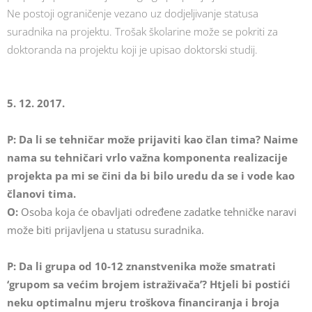
Ne postoji ograničenje vezano uz dodjeljivanje statusa
suradnika na projektu. Trošak školarine može se pokriti za
doktoranda na projektu koji je upisao doktorski studij.
5. 12. 2017.
P: Da li se tehničar može prijaviti kao član tima? Naime
nama su tehničari vrlo važna komponenta realizacije
projekta pa mi se čini da bi bilo uredu da se i vode kao
članovi tima.
O:
Osoba koja će obavljati određene zadatke tehničke naravi
može biti prijavljena u statusu suradnika.
P: Da li grupa od 10-12 znanstvenika može smatrati
‘grupom sa većim brojem istraživača’? Htjeli bi postići
neku optimalnu mjeru troškova financiranja i broja