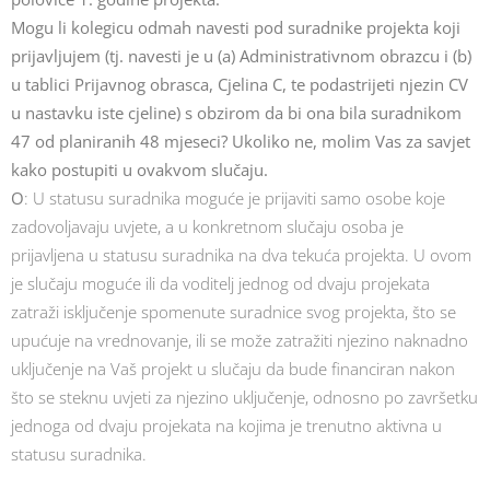
Mogu li kolegicu odmah navesti pod suradnike projekta koji
prijavljujem (tj. navesti je u (a) Administrativnom obrazcu i (b)
u tablici Prijavnog obrasca, Cjelina C, te podastrijeti njezin CV
u nastavku iste cjeline) s obzirom da bi ona bila suradnikom
47 od planiranih 48 mjeseci? Ukoliko ne, molim Vas za savjet
kako postupiti u ovakvom slučaju.
O
: U statusu suradnika moguće je prijaviti samo osobe koje
zadovoljavaju uvjete, a u konkretnom slučaju osoba je
prijavljena u statusu suradnika na dva tekuća projekta. U ovom
je slučaju moguće ili da voditelj jednog od dvaju projekata
zatraži isključenje spomenute suradnice svog projekta, što se
upućuje na vrednovanje, ili se može zatražiti njezino naknadno
uključenje na Vaš projekt u slučaju da bude financiran nakon
što se steknu uvjeti za njezino uključenje, odnosno po završetku
jednoga od dvaju projekata na kojima je trenutno aktivna u
statusu suradnika.