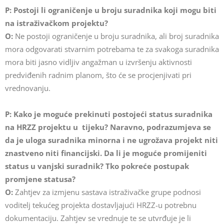
P: Postoji li ograničenje u broju suradnika koji mogu biti
na istraživačkom projektu?
O:
Ne postoji ograničenje u broju suradnika, ali broj suradnika
mora odgovarati stvarnim potrebama te za svakoga suradnika
mora biti jasno vidljiv angažman u izvršenju aktivnosti
predviđenih radnim planom, što će se procjenjivati pri
vrednovanju.
P: Kako je moguće prekinuti postojeći status suradnika
na HRZZ projektu u tijeku? Naravno, podrazumjeva se
da je uloga suradnika minorna i ne ugrožava projekt niti
znastveno niti financijski. Da li je moguće promijeniti
status u vanjski suradnik? Tko pokreće postupak
promjene statusa?
O:
Zahtjev za izmjenu sastava istraživačke grupe podnosi
voditelj tekućeg projekta dostavljajući HRZZ-u potrebnu
dokumentaciju. Zahtjev se vrednuje te se utvrđuje je li