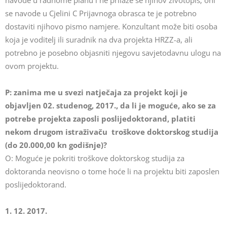
navode u radnome planu i ne prilaže se njihov životopis; oni
se navode u Cjelini C Prijavnoga obrasca te je potrebno
dostaviti njihovo pismo namjere. Konzultant može biti osoba
koja je voditelj ili suradnik na dva projekta HRZZ-a, ali
potrebno je posebno objasniti njegovu savjetodavnu ulogu na
ovom projektu.
P: zanima me u svezi natječaja za projekt koji je
objavljen 02. studenog, 2017., da li je moguće, ako se za
potrebe projekta zaposli poslijedoktorand, platiti
nekom drugom istraživaču troškove doktorskog studija
(do 20.000,00 kn godišnje)?
O: Moguće je pokriti troškove doktorskog studija za
doktoranda neovisno o tome hoće li na projektu biti zaposlen
poslijedoktorand.
1. 12. 2017.