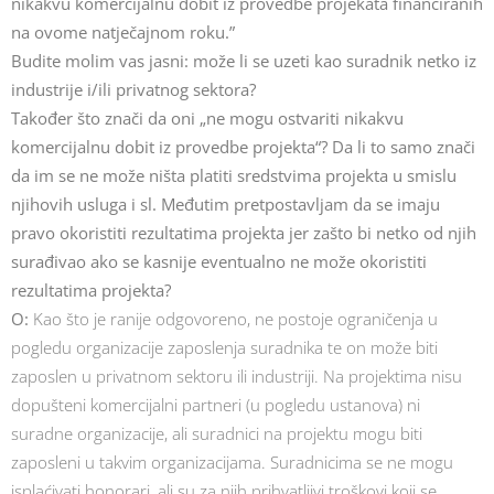
nikakvu komercijalnu dobit iz provedbe projekata financiranih
na ovome natječajnom roku.”
Budite molim vas jasni: može li se uzeti kao suradnik netko iz
industrije i/ili privatnog sektora?
Također što znači da oni „ne mogu ostvariti nikakvu
komercijalnu dobit iz provedbe projekta“? Da li to samo znači
da im se ne može ništa platiti sredstvima projekta u smislu
njihovih usluga i sl. Međutim pretpostavljam da se imaju
pravo okoristiti rezultatima projekta jer zašto bi netko od njih
surađivao ako se kasnije eventualno ne može okoristiti
rezultatima projekta?
O:
Kao što je ranije odgovoreno, ne postoje ograničenja u
pogledu organizacije zaposlenja suradnika te on može biti
zaposlen u privatnom sektoru ili industriji. Na projektima nisu
dopušteni komercijalni partneri (u pogledu ustanova) ni
suradne organizacije, ali suradnici na projektu mogu biti
zaposleni u takvim organizacijama. Suradnicima se ne mogu
isplaćivati honorari, ali su za njih prihvatljivi troškovi koji se