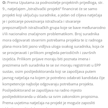
O:
Prema Uputama za podnositelje projektnih prijedloga, str.
9., natječajem „Istraživački projekti“ financirat će se samo
projekti koji uključuju suradnike, a jedan od ciljeva natječaja
je i poticanje povezivanja istraživača i stvaranje
prepoznatljivih istraživačkih grupa koje se bave međunarodno
i/ili nacionalno značajnom problematikom. Broj suradnika
mora odgovarati stvarnim potrebama projekta te iz radnoga
plana mora biti jasno vidljiva uloga svakog suradnika, koja će
se provjeravati i prilikom pregleda periodičnih i završnih
izvješća. Prilikom prijave moraju biti poznata imena i
prezimena svih suradnika te se svi moraju registrirati u EPP
sustav, osim poslijedoktoranda koji se zapošljava putem
javnog natječaja na kojem je potrebno odabrati kandidata čije
kompetencije najbolje odgovaraju potrebama projekta.
Poslijedoktorand se zapošljava na radno mjesto
poslijedoktoranda u skladu sa svim zakonskim propisima.
Prema uvjetima natječaja na projekt je moguće zaposliti