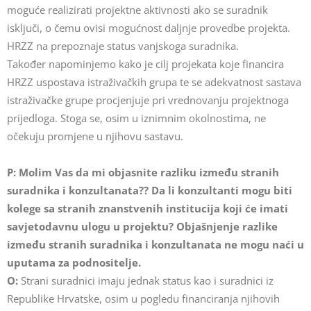
moguće realizirati projektne aktivnosti ako se suradnik
isključi, o čemu ovisi mogućnost daljnje provedbe projekta.
HRZZ na prepoznaje status vanjskoga suradnika.
Također napominjemo kako je cilj projekata koje financira
HRZZ uspostava istraživačkih grupa te se adekvatnost sastava
istraživačke grupe procjenjuje pri vrednovanju projektnoga
prijedloga. Stoga se, osim u iznimnim okolnostima, ne
očekuju promjene u njihovu sastavu.
P: Molim Vas da mi objasnite razliku između stranih
suradnika i konzultanata?? Da li konzultanti mogu biti
kolege sa stranih znanstvenih institucija koji će imati
savjetodavnu ulogu u projektu? Objašnjenje razlike
između stranih suradnika i konzultanata ne mogu naći u
uputama za podnositelje.
O:
Strani suradnici imaju jednak status kao i suradnici iz
Republike Hrvatske, osim u pogledu financiranja njihovih