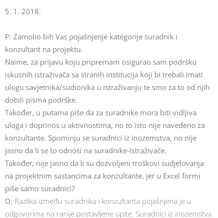
5. 1. 2018.
P: Zamolio bih Vas pojašnjenje kategorije suradnik i
konzultant na projektu.
Naime, za prijavu koju pripremam osigurao sam podršku
iskusnih istraživača sa stranih institucija koji bi trebali imati
ulogu savjetnika/sudionika u istraživanju te smo za to od njih
dobili pisma podrške.
Također, u putama piše da za suradnike mora biti vidljiva
uloga i doprinos u aktivnostima, no to isto nije navedeno za
konzultante. Spominju se suradnici iz inozemstva, no nije
jasno da li se to odnosi na suradnike-istraživače.
Također, nije jasno da li su dozvoljeni troškovi sudjelovanja
na projektnim sastancima za konzultante, jer u Excel formi
piše samo suradnici?
O:
Razlika između suradnika i konzultanta pojašnjena je u
odgovorima na ranije postavljene upite. Suradnici iz inozemstva