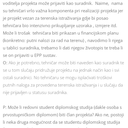
voditelja projekta može prijaviti kao suradnik. Naime, nama
su tehničari vrlo važna komponenta pri realizaciji projekta jer
je projekt vezan za terenska istraživanja gdje bi posao
tehničara bio intenzivno prikupljanje uzoraka , izmjere itd.
Može li trošak tehničara biti prikazan u financijskom planu
(konkretno: putni nalozi za rad na terenu) , navodimo li njega
u tablici suradnika, trebamo li dati njegov životopis te treba li
se on prijaviti u EPP sustav.
O:
Ako je potrebno, tehničar može biti naveden kao suradnik te
se u tom slučaju pridružuje projektu na jednak način kao i svi
ostali suradnici. No tehničaru se mogu isplaćivati troškovi
putnih naloga za provedena terenska istraživanja i u slučaju da
nije prijavljen u statusu suradnika.
P: Može li redovni student diplomskog studija (dakle osoba s
prvostupničkom diplomom) biti član projekta? Ako ne, postoji
li neka druga mogućnost da se studentu diplomskog studija