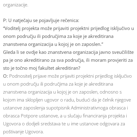
organizacije.
P:
U natječaju se pojavljuje rečenica:
“Voditelj projekta može prijaviti projektni prijedlog isključivo u
onom području ili područjima za koje je akreditirana
znanstvena organizacija u kojoj je on zaposlen.”
Gleda li se ovdje kao znanstvena organizacija javno sveučilište
pa je ono akreditirano za sva područja, ili moram provjeriti za
sto je točno moj fakultet akreditiran?
O:
Podnositelj prijave može prijaviti projektni prijedlog isključivo
u onom području ili područjima za koje je akreditirana
znanstvena organizacija u kojoj je on zaposlen, odnosno s
kojom ima sklopljen ugovor o radu, budući da je čelnik njegove
ustanove zaposlenja supotpisnik Administrativnoga obrasca i
obrasca Potpore ustanove, a u slučaju financiranja projekta i
Ugovora o dodjeli sredstava te u ime ustanove odgovara za
poštivanje Ugovora.