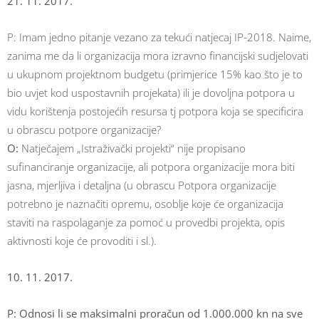
21. 11. 2017.
P: Imam jedno pitanje vezano za tekući natjecaj IP-2018. Naime,
zanima me da li organizacija mora izravno financijski sudjelovati
u ukupnom projektnom budgetu (primjerice 15% kao što je to
bio uvjet kod uspostavnih projekata) ili je dovoljna potpora u
vidu korištenja postojećih resursa tj potpora koja se specificira
u obrascu potpore organizacije?
O:
Natječajem „Istraživački projekti“ nije propisano
sufinanciranje organizacije, ali potpora organizacije mora biti
jasna, mjerljiva i detaljna (u obrascu Potpora organizacije
potrebno je naznačiti opremu, osoblje koje će organizacija
staviti na raspolaganje za pomoć u provedbi projekta, opis
aktivnosti koje će provoditi i sl.).
10. 11. 2017.
P: Odnosi li se maksimalni proračun od 1.000.000 kn na sve