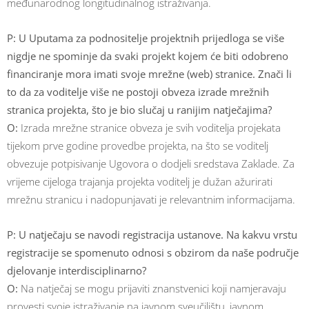
međunarodnog longitudinalnog istraživanja.
P: U Uputama za podnositelje projektnih prijedloga se više
nigdje ne spominje da svaki projekt kojem će biti odobreno
financiranje mora imati svoje mrežne (web) stranice. Znači li
to da za voditelje više ne postoji obveza izrade mrežnih
stranica projekta, što je bio slučaj u ranijim natječajima?
O:
Izrada mrežne stranice obveza je svih voditelja projekata
tijekom prve godine provedbe projekta, na što se voditelj
obvezuje potpisivanje Ugovora o dodjeli sredstava Zaklade. Za
vrijeme cijeloga trajanja projekta voditelj je dužan ažurirati
mrežnu stranicu i nadopunjavati je relevantnim informacijama.
P: U natječaju se navodi registracija ustanove. Na kakvu vrstu
registracije se spomenuto odnosi s obzirom da naše područje
djelovanje interdisciplinarno?
O:
Na natječaj se mogu prijaviti znanstvenici koji namjeravaju
provesti svoje istraživanje na javnom sveučilištu, javnom