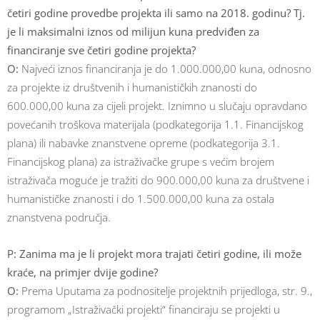
četiri godine provedbe projekta ili samo na 2018. godinu? Tj.
je li maksimalni iznos od milijun kuna predviđen za
financiranje sve četiri godine projekta?
O:
Najveći iznos financiranja je do 1.000.000,00 kuna, odnosno
za projekte iz društvenih i humanističkih znanosti do
600.000,00 kuna za cijeli projekt. Iznimno u slučaju opravdano
povećanih troškova materijala (podkategorija 1.1. Financijskog
plana) ili nabavke znanstvene opreme (podkategorija 3.1.
Financijskog plana) za istraživačke grupe s većim brojem
istraživača moguće je tražiti do 900.000,00 kuna za društvene i
humanističke znanosti i do 1.500.000,00 kuna za ostala
znanstvena područja.
P: Zanima ma je li projekt mora trajati četiri godine, ili može
kraće, na primjer dvije godine?
O:
Prema Uputama za podnositelje projektnih prijedloga, str. 9.,
programom „Istraživački projekti“ financiraju se projekti u