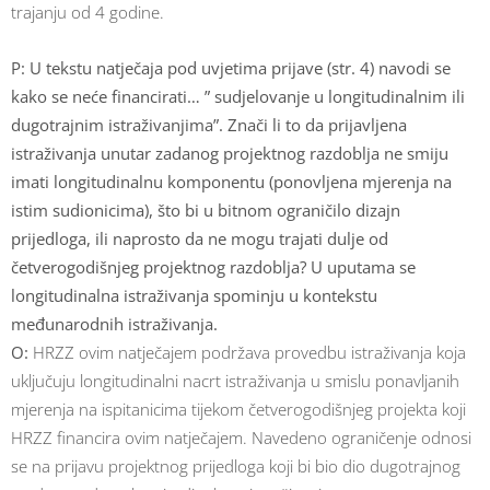
trajanju od 4 godine.
P: U tekstu natječaja pod uvjetima prijave (str. 4) navodi se
kako se neće financirati… ” sudjelovanje u longitudinalnim ili
dugotrajnim istraživanjima”. Znači li to da prijavljena
istraživanja unutar zadanog projektnog razdoblja ne smiju
imati longitudinalnu komponentu (ponovljena mjerenja na
istim sudionicima), što bi u bitnom ograničilo dizajn
prijedloga, ili naprosto da ne mogu trajati dulje od
četverogodišnjeg projektnog razdoblja? U uputama se
longitudinalna istraživanja spominju u kontekstu
međunarodnih istraživanja.
O:
HRZZ ovim natječajem podržava provedbu istraživanja koja
uključuju longitudinalni nacrt istraživanja u smislu ponavljanih
mjerenja na ispitanicima tijekom četverogodišnjeg projekta koji
HRZZ financira ovim natječajem. Navedeno ograničenje odnosi
se na prijavu projektnog prijedloga koji bi bio dio dugotrajnog