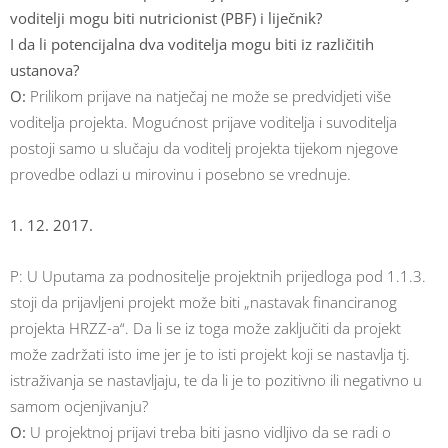
voditelji mogu biti nutricionist (PBF) i liječnik?
I da li potencijalna dva voditelja mogu biti iz različitih
ustanova?
O:
Prilikom prijave na natječaj ne može se predvidjeti više
voditelja projekta. Mogućnost prijave voditelja i suvoditelja
postoji samo u slučaju da voditelj projekta tijekom njegove
provedbe odlazi u mirovinu i posebno se vrednuje.
1. 12. 2017.
P: U Uputama za podnositelje projektnih prijedloga pod 1.1.3.
stoji da prijavljeni projekt može biti „nastavak financiranog
projekta HRZZ-a“. Da li se iz toga može zaključiti da projekt
može zadržati isto ime jer je to isti projekt koji se nastavlja tj.
istraživanja se nastavljaju, te da li je to pozitivno ili negativno u
samom ocjenjivanju?
O:
U projektnoj prijavi treba biti jasno vidljivo da se radi o