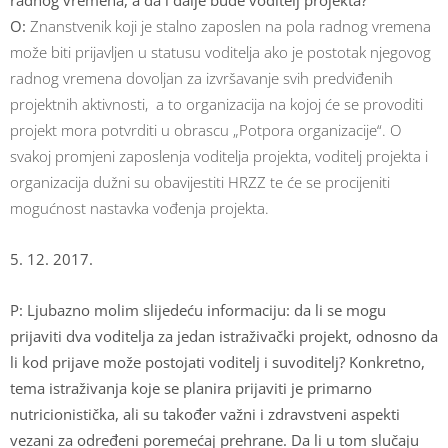
radnog vremena, a da i dalje bude voditelj projekta?
O:
Znanstvenik koji je stalno zaposlen na pola radnog vremena
može biti prijavljen u statusu voditelja ako je postotak njegovog
radnog vremena dovoljan za izvršavanje svih predviđenih
projektnih aktivnosti, a to organizacija na kojoj će se provoditi
projekt mora potvrditi u obrascu „Potpora organizacije“. O
svakoj promjeni zaposlenja voditelja projekta, voditelj projekta i
organizacija dužni su obavijestiti HRZZ te će se procijeniti
mogućnost nastavka vođenja projekta.
5. 12. 2017.
P: Ljubazno molim slijedeću informaciju: da li se mogu
prijaviti dva voditelja za jedan istraživački projekt, odnosno da
li kod prijave može postojati voditelj i suvoditelj? Konkretno,
tema istraživanja koje se planira prijaviti je primarno
nutricionistička, ali su također važni i zdravstveni aspekti
vezani za određeni poremećaj prehrane. Da li u tom slučaju