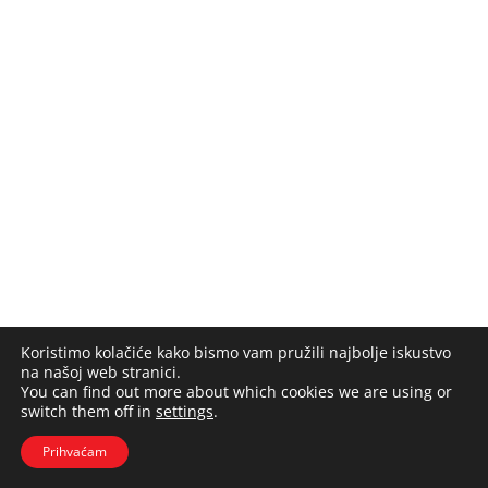
Koristimo kolačiće kako bismo vam pružili najbolje iskustvo
na našoj web stranici.
You can find out more about which cookies we are using or
switch them off in
settings
.
Prihvaćam