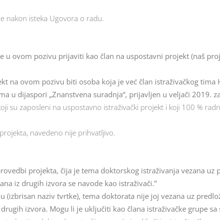
pe nakon isteka Ugovora o radu.
 se u ovom pozivu prijaviti kao član na uspostavni projekt (naš proj
jekt na ovom pozivu biti osoba koja je već član istraživačkog tima 
a u dijaspori „Znanstvena suradnja“, prijavljen u veljači 2019. za
koji su zaposleni na uspostavno istraživački projekt i koji 100 % r
rojekta, navedeno nije prihvatljivo.
provedbi projekta, čija je tema doktorskog istraživanja vezana uz 
ana iz drugih izvora se navode kao istraživači.”
u (izbrisan naziv tvrtke), tema doktorata nije joj vezana uz predlo
 drugih izvora. Mogu li je uključiti kao člana istraživačke grupe sa