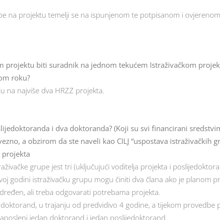
upe na projektu temelji se na ispunjenom te potpisanom i ovjereno
om projektu biti suradnik na jednom tekućem Istraživačkom proje
nom roku?
u na najviše dva HRZZ projekta.
lijedoktoranda i dva doktoranda? (Koji su svi financirani sredstvi
vezno, a obzirom da ste naveli kao CILJ “uspostava istraživačkih 
 projekta
aživačke grupe jest tri (uključujući voditelja projekta i poslijedoktora
oj godini istraživačku grupu mogu činiti dva člana ako je planom 
e određen, ali treba odgovarati potrebama projekta.
doktorand, u trajanju od predvidivo 4 godine, a tijekom provedbe pr
zaposleni jedan doktorand i jedan poslijedoktorand.