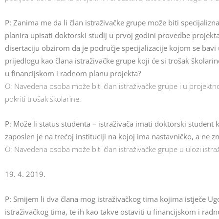
P: Zanima me da li član istraživačke grupe može biti specijaliznat
planira upisati doktorski studij u prvoj godini provedbe projekt
disertaciju obzirom da je područje specijalizacije kojom se bav
prijedlogu kao člana istraživačke grupe koji će si trošak školar
u financijskom i radnom planu projekta?
O: Navedena osoba može biti član istraživačke grupe i u projektno
pokriti trošak školarine.
P: Može li status studenta – istraživača imati doktorski student k
zaposlen je na trećoj instituciji na kojoj ima nastavničko, a n
O: Navedena osoba može biti član istraživačke grupe u ulozi istra
19. 4. 2019.
P: Smijem li dva člana mog istraživačkog tima kojima istječe Ugo
istraživačkog tima, te ih kao takve ostaviti u financijskom i radn