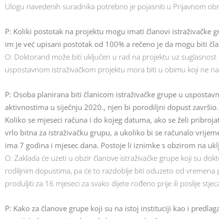
Ulogu navedenih suradnika potrebno je pojasniti u Prijavnom obras
P: Koliki postotak na projektu mogu imati članovi istraživačke 
im je već upisani postotak od 100% a rečeno je da mogu biti čl
O: Doktorand može biti uključen u rad na projektu uz suglasnost 
uspostavnom istraživačkom projektu mora biti u obimu koji ne na
P: Osoba planirana biti članicom istraživačke grupe u uspostav
aktivnostima u siječnju 2020., njen bi porodiljni dopust završio.
Koliko se mjeseci računa i do kojeg datuma, ako se želi pribroja
vrlo bitna za istraživačku grupu, a ukoliko bi se računalo vrij
ima 7 godina i mjesec dana. Postoje li iznimke s obzirom na ukl
O: Zaklada će uzeti u obzir članove istraživačke grupe koji su do
rodiljnim dopustima, pa će to razdoblje biti oduzeto od vremena 
produljiti za 16 mjeseci za svako dijete rođeno prije ili poslije s
P: Kako za članove grupe koji su na istoj instituciji kao i pre