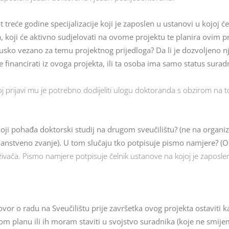
 treće godine specijalizacije koji je zaposlen u ustanovi u kojoj će
a, koji će aktivno sudjelovati na ovome projektu te planira ovim p
i usko vezano za temu projektnog prijedloga? Da li je dozvoljeno 
ine financirati iz ovoga projekta, ili ta osoba ima samo status sur
j prijavi mu je potrebno dodijeliti ulogu doktoranda s obzirom na to
oji pohađa doktorski studij na drugom sveučilištu? (ne na organizaci
e znanstveno zvanje). U tom slučaju tko potpisuje pismo namjere? (
živača. Pismo namjere potpisuje čelnik ustanove na kojoj je zaposl
vor o radu na Sveučilištu prije završetka ovog projekta ostaviti k
om planu ili ih moram staviti u svojstvo suradnika (koje ne smijem 