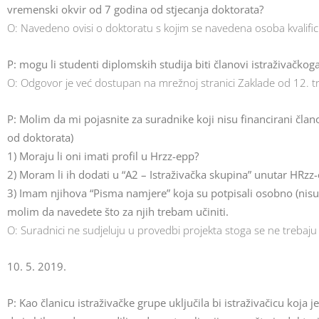
vremenski okvir od 7 godina od stjecanja doktorata?
O: Navedeno ovisi o doktoratu s kojim se navedena osoba kvalific
P: mogu li studenti diplomskih studija biti članovi istraživačkog
O: Odgovor je već dostupan na mrežnoj stranici Zaklade od 12. tr
P: Molim da mi pojasnite za suradnike koji nisu financirani člano
od doktorata)
1) Moraju li oni imati profil u Hrzz-epp?
2) Moram li ih dodati u “A2 – Istraživačka skupina” unutar HRzz
3) Imam njihova “Pisma namjere” koja su potpisali osobno (nisu pot
molim da navedete što za njih trebam učiniti.
O: Suradnici ne sudjeluju u provedbi projekta stoga se ne trebaju p
10. 5. 2019.
P: Kao članicu istraživačke grupe uključila bi istraživačicu koj