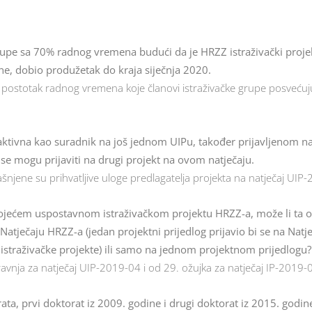
 grupe sa 70% radnog vremena budući da je HRZZ istraživački proj
ne, dobio produžetak do kraja siječnja 2020.
. postotak radnog vremena koje članovi istraživačke grupe posvećuj
i aktivna kao suradnik na još jednom UIPu, također prijavljenom na
e mogu prijaviti na drugi projekt na ovom natječaju.
šnjene su prihvatljive uloge predlagatelja projekta na natječaj UIP
stojećem uspostavnom istraživačkom projektu HRZZ-a, može li ta os
atječaju HRZZ-a (jedan projektni prijedlog prijavio bi se na Natj
za istraživačke projekte) ili samo na jednom projektnom prijedlogu?
avnja za natječaj UIP-2019-04 i od 29. ožujka za natječaj IP-2019-
rata, prvi doktorat iz 2009. godine i drugi doktorat iz 2015. godi