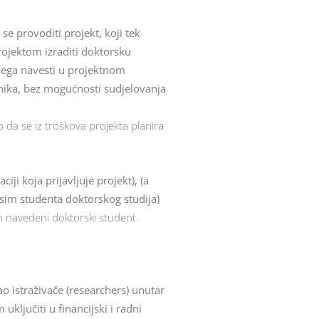
 se provoditi projekt, koji tek
rojektom izraditi doktorsku
njega navesti u projektnom
adnika, bez mogućnosti sudjelovanja
 da se iz troškova projekta planira
ji koja prijavljuje projekt), (a
Osim studenta doktorskog studija)
en navedeni doktorski student.
ao istraživače (researchers) unutar
uključiti u financijski i radni