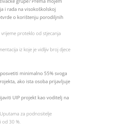
istraživačke grupe? Prema mojem
ja i rada na visokoškolskoj
tvrde o korištenju porodiljnih
o vrijeme proteklo od stjecanja
acija iz koje je vidljiv broj djece
a posvetiti minimalno 55% svoga
jekta, ako ista osoba prijavljuje
viti UIP projekt kao voditelj na
o Uputama za podnositelje
i od 30 %.