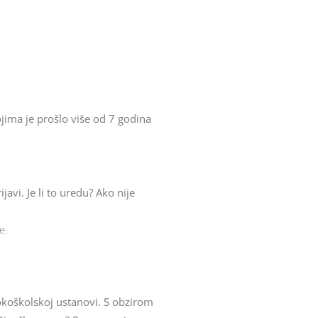
ojima je prošlo više od 7 godina
avi. Je li to uredu? Ako nije
e.
sokoškolskoj ustanovi. S obzirom