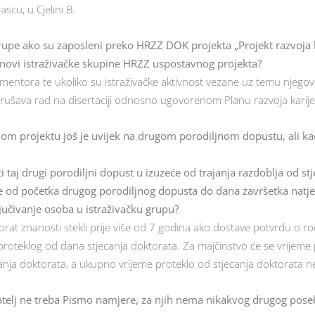
cu, u Cjelini B.
grupe ako su zaposleni preko HRZZ DOK projekta „Projekt razvoja k
anovi istraživačke skupine HRZZ uspostavnog projekta?
mentora te ukoliko su istraživačke aktivnost vezane uz temu njego
rušava rad na disertaciji odnosno ugovorenom Planu razvoja karij
nom projektu još je uvijek na drugom porodiljnom dopustu, ali ka
ti taj drugi porodiljni dopust u izuzeće od trajanja razdoblja od s
eme od početka drugog porodiljnog dopusta do dana završetka natje
jučivanje osoba u istraživačku grupu?
ktorat znanosti stekli prije više od 7 godina ako dostave potvrdu o
proteklog od dana stjecanja doktorata. Za majčinstvo će se vrijeme 
tjecanja doktorata, a ukupno vrijeme proteklo od stjecanja doktorata 
dlagatelj ne treba Pismo namjere, za njih nema nikakvog drugog pos