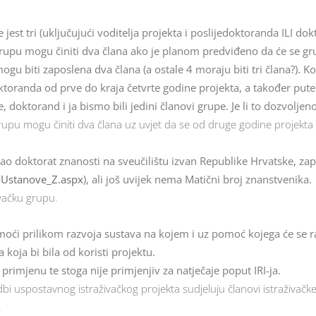
 jest tri (uključujući voditelja projekta i poslijedoktoranda ILI do
rupu mogu činiti dva člana ako je planom predviđeno da će se gru
mogu biti zaposlena dva člana (a ostale 4 moraju biti tri člana?). K
oktoranda od prve do kraja četvrte godine projekta, a također pute
 doktorand i ja bismo bili jedini članovi grupe. Je li to dozvoljen
rupu mogu činiti dva člana uz uvjet da se od druge godine projekta 
kao doktorat znanosti na sveučilištu izvan Republike Hrvatske, zapos
r/Ustanove_Z.aspx
), ali još uvijek nema Matični broj znanstvenika.
ivačku grupu.
pomoći prilikom razvoja sustava na kojem i uz pomoć kojega će se rad
 koja bi bila od koristi projektu.
primjenu te stoga nije primjenjiv za natječaje poput IRI-ja.
i uspostavnog istraživačkog projekta sudjeluju članovi istraživač
.