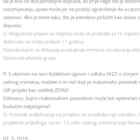
da je bila na dva porodiljna dopusta, ali prije nego što je doktor
razumijevanju uputa može jer ne postoji ograničenje da su porod
ustanovi. Ako je tome tako, što je potrebno priložiti kao dokaz 
dopusta.
O: Mogućnost prijave na natječaj može se produljiti za 16 mjeseci z
doktorata ne može prelaziti 11 godina.
Potvrda kojom se dokazuje produljenje vremena od stjecanja doktora
članice istraživačke grupe.
P: S obzirom na novi Kolektivni ugovor i odluku HrZZ o izmjeni
radnog vremena, možete li mi reći koji je maksimalni postotak r
UIP projekt kao voditelj (55%)?
Odnosno, kojim maksimalnim postotkom može biti opterećen surad
budućim natječajima?
O: Postotak sudjelovanja na projektu za suradnike nije određen. 
projektnih prijedloga, na str. 15, udio radnog vremena koje člano
07. 5. 2019.