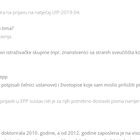
ira na prijavu na natječaj UIP-2019-04.
a tima?
avnja.
vi istraživačke skupine (npr. znanstvenici sa stranih sveučilišta k
-epp
pisali čelnici ustanove) i životopise koje sam mislio priložiti prij
rijaviti u EPP sustav niti je za njih potrebno dostaviti pisma namjer
a je doktorirala 2010. godine, a od 2012. godine zaposlena je na vi