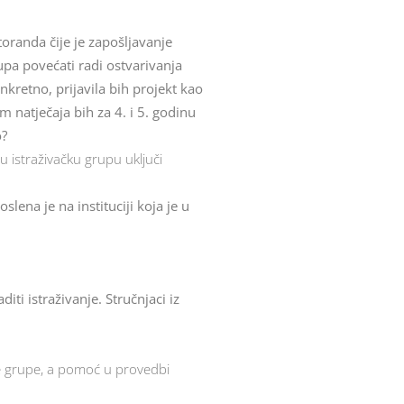
ktoranda čije je zapošljavanje
pa povećati radi ostvarivanja
onkretno, prijavila bih projekt kao
m natječaja bih za 4. i 5. godinu
o?
u istraživačku grupu uključi
lena je na instituciji koja je u
iti istraživanje. Stručnjaci iz
ke grupe, a pomoć u provedbi