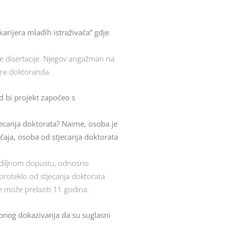
arijera mladih istraživača” gdje
ve disertacije. Njegov angažman na
ere doktoranda.
d bi projekt započeo s
tjecanja doktorata? Naime, osoba je
čaja, osoba od stjecanja doktorata
 rodiljnom dopustu, odnosno
proteklo od stjecanja doktorata
ne može prelaziti 11 godina.
ebnog dokazivanja da su suglasni