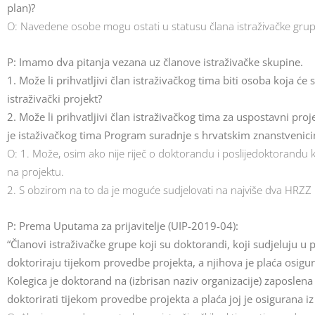
plan)?
O: Navedene osobe mogu ostati u statusu člana istraživačke gru
P: Imamo dva pitanja vezana uz članove istraživačke skupine.
1. Može li prihvatljivi član istraživačkog tima biti osoba koja će
istraživački projekt?
2. Može li prihvatljivi član istraživačkog tima za uspostavni pro
je istaživačkog tima Program suradnje s hrvatskim znanstvenicim
O: 1. Može, osim ako nije riječ o doktorandu i poslijedoktorandu 
na projektu.
2. S obzirom na to da je moguće sudjelovati na najviše dva HRZZ p
P: Prema Uputama za prijavitelje (UIP-2019-04):
“Članovi istraživačke grupe koji su doktorandi, koji sudjeluju u 
doktoriraju tijekom provedbe projekta, a njihova je plaća osigur
Kolegica je doktorand na (izbrisan naziv organizacije) zaposlena 
doktorirati tijekom provedbe projekta a plaća joj je osigurana iz