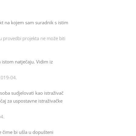
ekt na kojem sam suradnik s istim
u provedbi projekta ne može biti
 istom natječaju. Vidim iz
-2019-04.
oba sudjelovati kao istraživač
ečaj za uspostavne istraživačke
04.
ne čime bi ušla u dopušteni