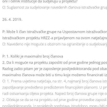
oni i čelnik institucije da sudjeluju u projektu?
O: Suglasnost za sudjelovanje navedenih članova istraživačke gr
26. 4. 2019.
P: Može li član istraživačke grupe na Uspostavnom istraživačk
Istraživačkom projektu HRZZ-a prijavljenom na ovom natječaj
O: Navedeno nije moguće s obzirom na ograničenje o sudjelovanj
P: 1. Koliki je maximalni broj članova
2. Da li moguće na projektu zaposliti od prve godine jednog pos
Razlog zašto pitam jer je zaposlenje poslijedoktoranda pod oba
maximalno članova može biti u timu koje možemo financirati iz
O: 1. Prema uvjetima natječaja, na str. 4, najmanji broj članova istr
zapošljavanje predviđeno predloženim financijskim planom). U prv
radi ostvarivanja ciljeva projekta. Najveći broj članova grupe nij
2. Očekuje se da se na projektu od prve godine provedbe zaposli 
poslijedoktoranda. Iz projektnih sredstava, istodobno, mogu biti 