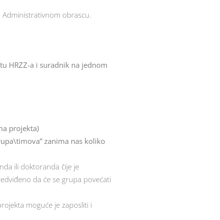
m Administrativnom obrascu.
ktu HRZZ-a i suradnik na jednom
ma projekta)
grupa\timova” zanima nas koliko
nda ili doktoranda čije je
predviđeno da će se grupa povećati
ojekta moguće je zaposliti i