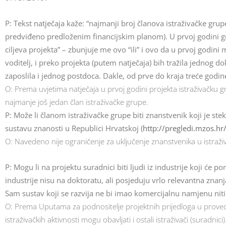
P: Tekst natječaja kaže: “najmanji broj članova istraživačke grupe
predviđeno predloženim financijskim planom). U prvoj godini g
ciljeva projekta” – zbunjuje me ovo “ili” i ovo da u prvoj godini 
voditelj, i preko projekta (putem natječaja) bih tražila jednog d
zaposlila i jednog postdoca. Dakle, od prve do kraja treće godine,
O: Prema uvjetima natječaja u prvoj godini projekta istraživačku g
najmanje još jedan član istraživačke grupe.
P: Može li članom istraživačke grupe biti znanstvenik koji je ste
sustavu znanosti u Republici Hrvatskoj (
http://pregledi.mzos.h
O: Navedeno nije ograničenje za uključenje znanstvenika u istraž
P: Mogu li na projektu suradnici biti ljudi iz industrije koji će 
industrije nisu na doktoratu, ali posjeduju vrlo relevantna znanja
Sam sustav koji se razvija ne bi imao komercijalnu namjenu niti 
O: Prema Uputama za podnositelje projektnih prijedloga u provedb
istraživačkih aktivnosti mogu obavljati i ostali istraživači (suradnici)