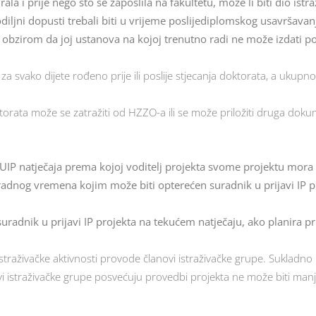
irala i prije nego što se zaposlila na fakultetu, može li biti dio 
iljni dopusti trebali biti u vrijeme poslijediplomskog usavršavan
s obzirom da joj ustanova na kojoj trenutno radi ne može izdati po
a svako dijete rođeno prije ili poslije stjecanja doktorata, a ukupn
ta može se zatražiti od HZZO-a ili se može priložiti druga dokument
 UIP natječaja prema kojoj voditelj projekta svome projektu mor
adnog vremena kojim može biti opterećen suradnik u prijavi IP pro
nik u prijavi IP projekta na tekućem natječaju, ako planira prija
Istraživačke aktivnosti provode članovi istraživačke grupe. Sukladn
vi istraživačke grupe posvećuju provedbi projekta ne može biti manj