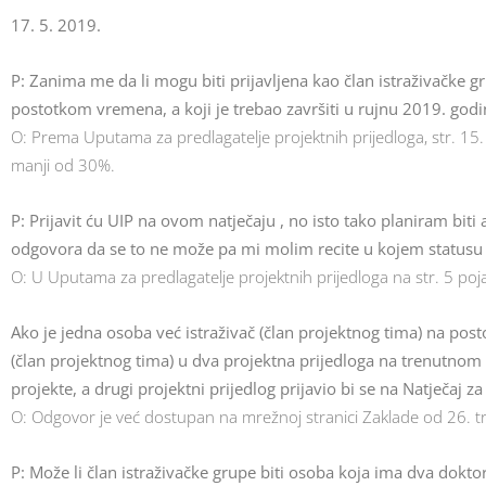
17. 5. 2019.
P: Zanima me da li mogu biti prijavljena kao član istraživačke
postotkom vremena, a koji je trebao završiti u rujnu 2019. godi
O: Prema Uputama za predlagatelje projektnih prijedloga, str. 15
manji od 30%.
P: Prijavit ću UIP na ovom natječaju , no isto tako planiram bit
odgovora da se to ne može pa mi molim recite u kojem statusu s
O: U Uputama za predlagatelje projektnih prijedloga na str. 5 poja
Ako je jedna osoba već istraživač (član projektnog tima) na po
(član projektnog tima) u dva projektna prijedloga na trenutnom N
projekte, a drugi projektni prijedlog prijavio bi se na Natječaj 
O: Odgovor je već dostupan na mrežnoj stranici Zaklade od 26. tr
P: Može li član istraživačke grupe biti osoba koja ima dva dokto