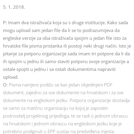
5. 1. 2018.
P: Imam dva istraživača koja su s druge institucije. Kako sada
mogu upload sam jedan file da li se to podrazumijeva da
engleske verzije za oba istraživača spojim u jedan file isto za
hrvatske file pisma pristanka ili postoji neki drugi način. Isto je
pitanje za potporu organizacije sada imam tri potpore da li da
ih spojim u jednu ili samo staviti potporu svoje organizacije a
ostale spojiti u jednu i sa ostali dokumentima napraviti
upload.
O:
Pisma namjere podižu se kao jedan objedinjeni PDF
dokument, zajedno za sve dokumente na hrvatskom i za sve
dokumente na engleskom jeziku. Potpora organizacije dostavlja
se samo za matičnu organizaciju na kojoj je zaposlen
podnositelj projektnog prijedloga, te se radi o jednom obrascu
na hrvatskom i jednom obrascu na engleskom jeziku koje je
potrebno podignuti u EPP sustav na predviđena mjesta.