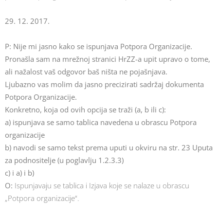
29. 12. 2017.
P: Nije mi jasno kako se ispunjava Potpora Organizacije.
Pronašla sam na mrežnoj stranici HrZZ-a upit upravo o tome,
ali nažalost vaš odgovor baš ništa ne pojašnjava.
Ljubazno vas molim da jasno precizirati sadržaj dokumenta
Potpora Organizacije.
Konkretno, koja od ovih opcija se traži (a, b ili c):
a) ispunjava se samo tablica navedena u obrascu Potpora
organizacije
b) navodi se samo tekst prema uputi u okviru na str. 23 Uputa
za podnositelje (u poglavlju 1.2.3.3)
c) i a) i b)
O:
Ispunjavaju se tablica i Izjava koje se nalaze u obrascu
„Potpora organizacije“.