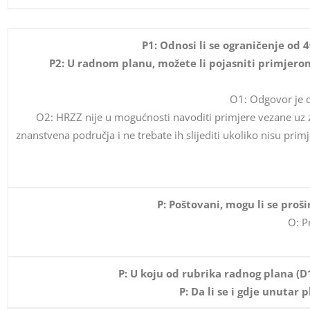
P1: Odnosi li se ograničenje od
P2: U radnom planu, možete li pojasniti primjero
O1: Odgovor je d
O2: HRZZ nije u mogućnosti navoditi primjere vezane uz z
znanstvena područja i ne trebate ih slijediti ukoliko nisu prim
P: Poštovani, mogu li se proš
O: P
P: U koju od rubrika radnog plana (D
P: Da li se i gdje unutar