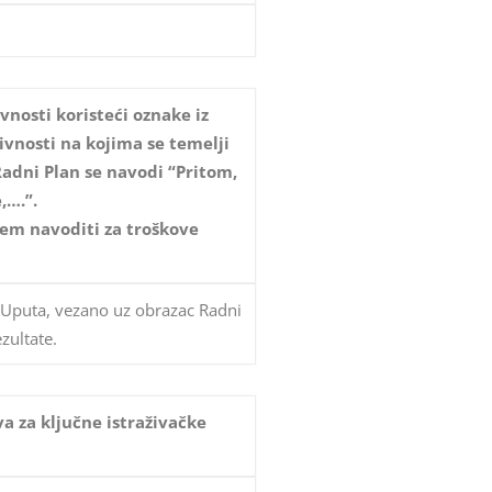
vnosti koristeći oznake iz
ivnosti na kojima se temelji
 Radni Plan se navodi “Pritom,
,….”.
jem navoditi za troškove
z Uputa, vezano uz obrazac Radni
zultate.
va za ključne istraživačke