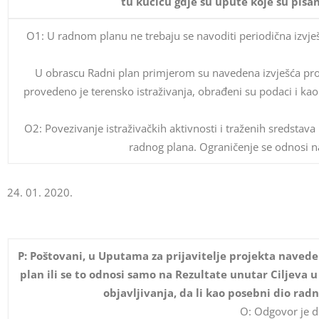
tu kućicu gdje su upute koje su pisan
O1: U radnom planu ne trebaju se navoditi periodična izvješ
U obrascu Radni plan primjerom su navedena izvješća proiz
provedeno je terensko istraživanja, obrađeni su podaci i ka
O2: Povezivanje istraživačkih aktivnosti i traženih sredstava
radnog plana. Ograničenje se odnosi na
24. 01. 2020.
P: Poštovani, u Uputama za prijavitelje projekta naveden
plan ili se to odnosi samo na Rezultate unutar Ciljeva 
objavljivanja, da li kao posebni dio ra
O: Odgovor je d