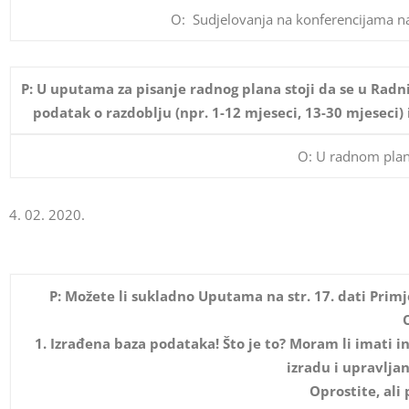
O: Sudjelovanja na konferencijama nav
P: U uputama za pisanje radnog plana stoji da se u Radni
podatak o razdoblju (npr. 1-12 mjeseci, 13-30 mjeseci)
O: U radnom planu
4. 02. 2020.
P: Možete li sukladno Uputama na str. 17. dati Prim
1. Izrađena baza podataka! Što je to? Moram li imati 
izradu i upravlja
Oprostite, ali