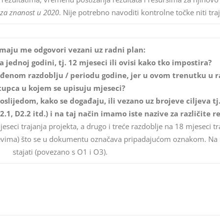
 za znanost u 2020
. Nije potrebno navoditi kontrolne točke niti tr
imaju me odgovori vezani uz radni plan:
a jednoj godini, tj. 12 mjeseci ili ovisi kako tko impostira?
određenom razdoblju / periodu godine, jer u ovom trenutku 
tupca u kojem se upisuju mjeseci?
slijedom, kako se događaju, ili vezano uz brojeve ciljeva tj. 
D2.1, D2.2 itd.) i na taj način imamo iste nazive za različite r
seci trajanja projekta, a drugo i treće razdoblje na 18 mjeseci tr
iljevima) što se u dokumentu označava pripadajućom oznakom. Na p
stajati (povezano s O1 i O3).