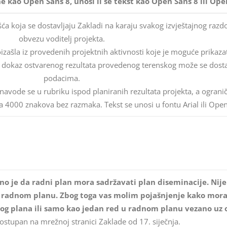
e kao Open Sans 8, unosi li se tekst kao Open Sans 8 ili Ope
ća koja se dostavljaju Zakladi na karaju svakog izvještajnog razd
obvezu voditelj projekta.
ašla iz provedenih projektnih aktivnosti koje je moguće prikazati
o dokaz ostvarenog rezultata provedenog terenskog može se dostav
podacima.
 navode se u rubriku ispod planiranih rezultata projekta, a ograni
 4000 znakova bez razmaka. Tekst se unosi u fontu Arial ili Ope
o je da radni plan mora sadržavati plan diseminacije. Nije 
u radnom planu. Zbog toga vas molim pojašnjenje kako mora 
dnog plana ili samo kao jedan red u radnom planu vezano uz 
ostupan na mrežnoj stranici Zaklade od 17. siječnja.