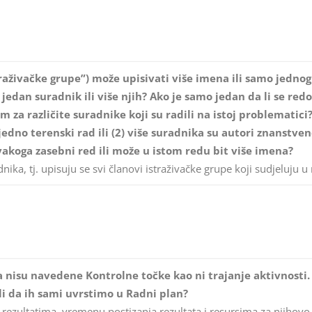
raživačke grupe”) može upisivati više imena ili samo jednog 
jedan suradnik ili više njih? Ako je samo jedan da li se redo
m za različite suradnike koji su radili na istoj problematici
jedno terenski rad ili (2) više suradnika su autori znanstven
 svakoga zasebni red ili može u istom redu bit više imena?
ka, tj. upisuju se svi članovi istraživačke grupe koji sudjeluju u
 nisu navedene Kontrolne točke kao ni trajanje aktivnosti.
li da ih sami uvrstimo u Radni plan?
 rezultatima, vremenu postizanja rezultata i resursima za njihovo 