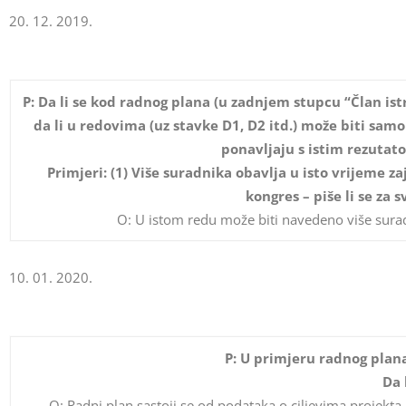
20. 12. 2019.
P: Da li se kod radnog plana (u zadnjem stupcu “Član ist
da li u redovima (uz stavke D1, D2 itd.) može biti samo 
ponavljaju s istim rezutato
Primjeri: (1) Više suradnika obavlja u isto vrijeme za
kongres – piše li se za
O: U istom redu može biti navedeno više suradni
10. 01. 2020.
P: U primjeru radnog plana
Da 
O: Radni plan sastoji se od podataka o ciljevima projekta,