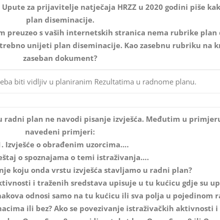
m Upute za prijavitelje natječaja HRZZ u 2020 godini piše k
plan diseminacije.
am preuzeo s vaših internetskih stranica nema rubrike plan 
otrebno unijeti plan diseminacije. Kao zasebnu rubriku na 
zaseban dokument?
reba biti vidljiv u planiranim Rezultatima u radnome planu.
 u radni plan ne navodi pisanje izvješća. Međutim u primjer
navedeni primjeri:
. Izvješće o obrađenim uzorcima….
ještaj o spoznajama o temi istraživanja….
je koju onda vrstu izvješća stavljamo u radni plan?
ktivnosti i traženih sredstava upisuje u tu kućicu gdje su u
akova odnosi samo na tu kućicu ili sva polja u pojedinom ra
acima ili bez? Ako se povezivanje istraživačkih aktivnosti i