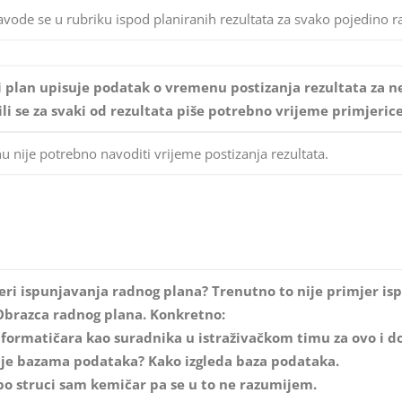
ode se u rubriku ispod planiranih rezultata za svako pojedino r
 plan upisuje podatak o vremenu postizanja rezultata za nek
 ili se za svaki od rezultata piše potrebno vrijeme primjeri
 nije potrebno navoditi vrijeme postizanja rezultata.
jeri ispunjavanja radnog plana? Trenutno to nije primjer is
Obrazca radnog plana. Konkretno:
informatičara kao suradnika u istraživačkom timu za ovo i 
nje bazama podataka? Kako izgleda baza podataka.
 po struci sam kemičar pa se u to ne razumijem.