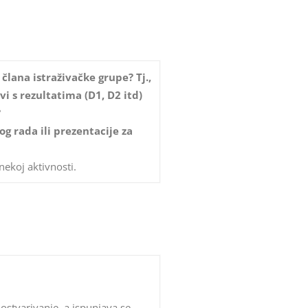
člana istraživačke grupe? Tj.,
vi s rezultatima (D1, D2 itd)
?
og rada ili prezentacije za
 nekoj aktivnosti.
ostvarivanje, a ispunjava se