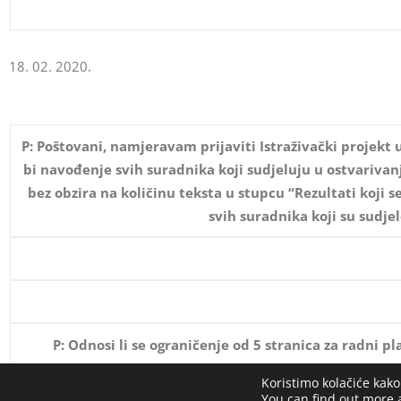
18. 02. 2020.
P: Poštovani, namjeravam prijaviti Istraživački projekt u
bi navođenje svih suradnika koji sudjeluju u ostvariv
bez obzira na količinu teksta u stupcu “Rezultati koji 
svih suradnika koji su sudjel
P: Odnosi li se ograničenje od 5 stranica za radni p
Koristimo kolačiće kako
O: Navedeno ogr
You can find out more 