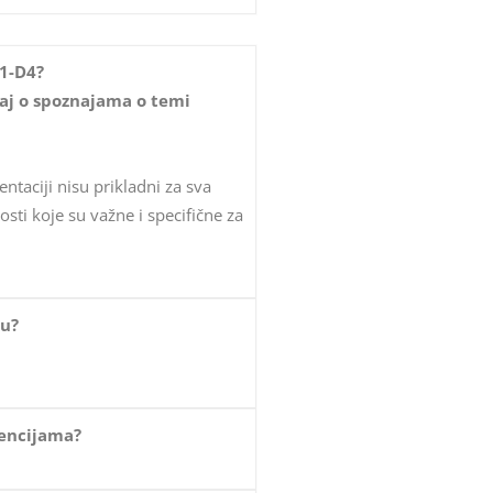
D1-D4?
taj o spoznajama o temi
taciji nisu prikladni za sva
osti koje su važne i specifične za
nu?
rencijama?