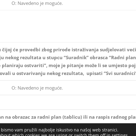
O: Navedeno je moguće.
 čijoj će provedbi zbog prirode istraživanja sudjelovati već
anju nekog rezultata u stupcu “Suradnik” obrasca “Radni pl
se planiraju ostvariti”, moje je pitanje može li se umjesto
ovali u ostvarivanju nekog rezultata, upisati “Svi suradnici
O: Navedeno je moguće.
lan na obrazac za radni plan (tablicu) ili na raspis radnog p
 bismo vam pružili najbolje iskustvo na našoj web stranici.
aničenje se odnosi na Obrazac radni plan (tablicu).
about which cookies we are using or switch them off in
settings
.