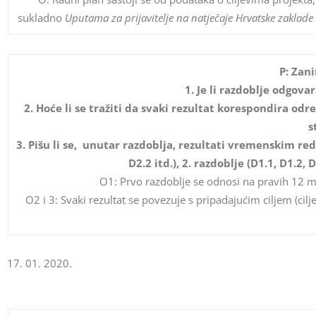
sukladno
Uputama za prijavitelje na natječaje Hrvatske zaklade
P: Zan
1. Je li razdoblje odgovar
2. Hoće li se tražiti da svaki rezultat korespondira 
s
3. Pišu li se, unutar razdoblja, rezultati vremenskim redo
D2.2 itd.), 2. razdoblje (D1.1, D1.2, 
O1: Prvo razdoblje se odnosi na pravih 12 mje
O2 i 3: Svaki rezultat se povezuje s pripadajućim ciljem (c
17. 01. 2020.