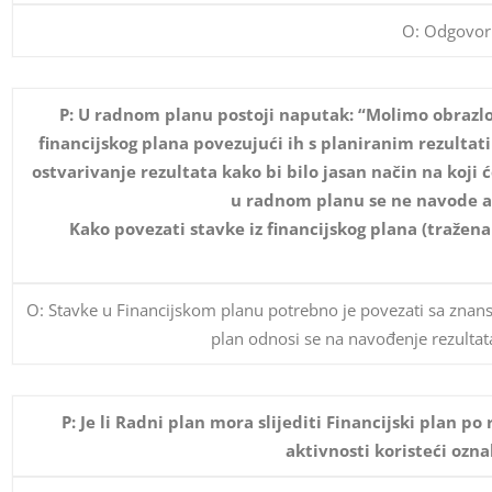
O: Odgovor 
P: U radnom planu postoji naputak: “Molimo obrazloži
financijskog plana povezujući ih s planiranim rezultat
ostvarivanje rezultata kako bi bilo jasan način na koji 
u radnom planu se ne navode a
Kako povezati stavke iz financijskog plana (traže
O: Stavke u Financijskom planu potrebno je povezati sa znans
plan odnosi se na navođenje rezultata
P: Je li Radni plan mora slijediti Financijski plan p
aktivnosti koristeći ozn