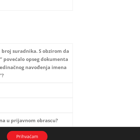
i broj suradnika. S obzirom da
an” povećalo opseg dokumenta
 pojedinačnog navođenja imena
”?
lana u prijavnom obrascu?
Prihvaćam