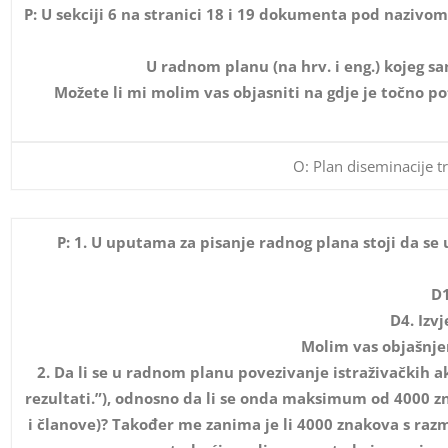
P: U sekciji 6 na stranici 18 i 19 dokumenta pod nazivo
U radnom planu (na hrv. i eng.) kojeg s
Možete li mi molim vas objasniti na gdje je točno p
O: Plan diseminacije t
P: 1. U uputama za pisanje radnog plana stoji da se
D1
D4. Izv
Molim vas objašnjen
2. Da li se u radnom planu povezivanje istraživačkih a
rezultati.”), odnosno da li se onda maksimum od 4000 zn
i članove)? Također me zanima je li 4000 znakova s razm