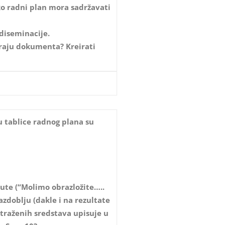
ako radni plan mora sadržavati
diseminacije.
kraju dokumenta? Kreirati
u tablice radnog plana su
pute (“Molimo obrazložite…..
zdoblju (dakle i na rezultate
 traženih sredstava upisuje u