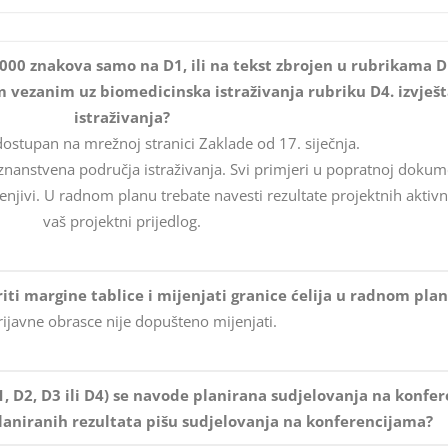
 4000 znakova samo na D1, ili na tekst zbrojen u rubrikama 
m vezanim uz biomedicinska istraživanja rubriku D4. izvješ
istraživanja?
ostupan na mrežnoj stranici Zaklade od 17. siječnja.
nanstvena područja istraživanja. Svi primjeri u popratnoj dokumen
jenjivi. U radnom planu trebate navesti rezultate projektnih aktivn
vaš projektni prijedlog.
iriti margine tablice i mijenjati granice ćelija u radnom pla
rijavne obrasce nije dopušteno mijenjati.
1, D2, D3 ili D4) se navode planirana sudjelovanja na konfe
 planiranih rezultata pišu sudjelovanja na konferencijama?