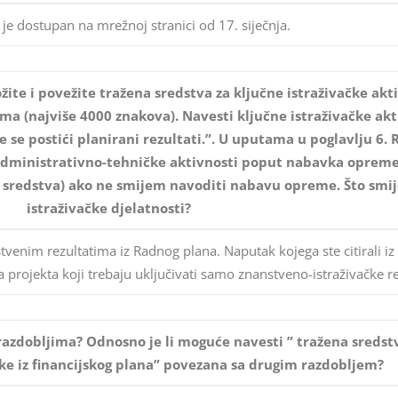
je dostupan na mrežnoj stranici od 17. siječnja.
te i povežite tražena sredstva za ključne istraživačke akti
ima (najviše 4000 znakova). Navesti ključne istraživačke akt
će se postići planirani rezultati.”. U uputama u poglavlju 6.
dministrativno-tehničke aktivnosti poput nabavka opreme
na sredstva) ako ne smijem navoditi nabavu opreme. Što smi
istraživačke djelatnosti?
tvenim rezultatima iz Radnog plana. Naputak kojega ste citirali i
 projekta koji trebaju uključivati samo znanstveno-istraživačke re
o razdobljima? Odnosno je li moguće navesti ” tražena sredst
ake iz financijskog plana” povezana sa drugim razdobljem?