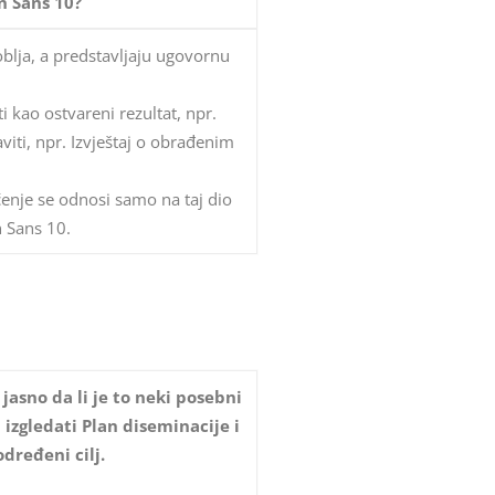
n Sans 10?
oblja, a predstavljaju ugovornu
 kao ostvareni rezultat, npr.
iti, npr. Izvještaj o obrađenim
čenje se odnosi samo na taj dio
n Sans 10.
jasno da li je to neki posebni
izgledati Plan diseminacije i
određeni cilj.