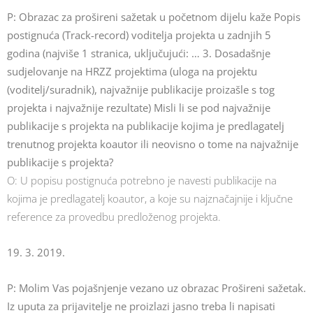
P: Obrazac za prošireni sažetak u početnom dijelu kaže Popis
postignuća (Track-record) voditelja projekta u zadnjih 5
godina (najviše 1 stranica, uključujući: … 3. Dosadašnje
sudjelovanje na HRZZ projektima (uloga na projektu
(voditelj/suradnik), najvažnije publikacije proizašle s tog
projekta i najvažnije rezultate) Misli li se pod najvažnije
publikacije s projekta na publikacije kojima je predlagatelj
trenutnog projekta koautor ili neovisno o tome na najvažnije
publikacije s projekta?
O: U popisu postignuća potrebno je navesti publikacije na
kojima je predlagatelj koautor, a koje su najznačajnije i ključne
reference za provedbu predloženog projekta.
19. 3. 2019.
P: Molim Vas pojašnjenje vezano uz obrazac Prošireni sažetak.
Iz uputa za prijavitelje ne proizlazi jasno treba li napisati