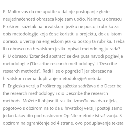
P: Molim vas da me uputite u daljnje postupanje glede
neujednačenosti obrazaca koje sam uočio. Naime, u obrascu
Prošireni sažetak na hrvatskom jeziku ne postoji rubrika za
opis metodologije koja će se koristiti u projektu, dok u istom
obrascu u verziji na engleskom jeziku postoji ta rubrika. Treba
li u obrascu na hrvatskom jeziku opisati metodologiju rada?
P: U obrascu ‘Extended abstract’ se dva puta navodi poglavlje
metodologije (‘Describe research methodology’ i ‘Describe
research methods’). Radi li se o pogrešci? Jer obrazac na
hrvatskom nema dupliranje metodologije/metoda.
P: Engleska verzija Proširenog sažetka sadržava dio Describe
the research methodology i dio Describe the research
methods. Možete li objasniti razliku između ova dva dijela,
pogotovo s obzirom na to da u hrvatskoj verziji postoji samo
jedan takav dio pod naslovom Opišite metode istraživanja. S
obzirom na ograničenje od 4 strane, ovo poduplavanje teksta