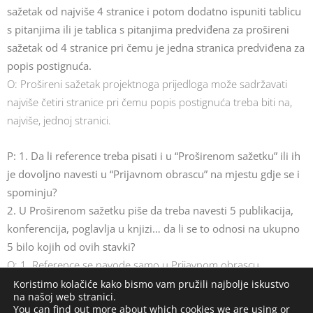
sažetak od najviše 4 stranice i potom dodatno ispuniti tablicu
s pitanjima ili je tablica s pitanjima predviđena za prošireni
sažetak od 4 stranice pri čemu je jedna stranica predviđena za
popis postignuća.
O: Prošireni sažetak projektnoga prijedloga može sadržavati
najviše četiri stranice pri čemu popis postignuća treba biti na,
najviše, jednoj stranici.
P: 1. Da li reference treba pisati i u “Proširenom sažetku” ili ih
je dovoljno navesti u “Prijavnom obrascu” na mjestu gdje se i
spominju?
2. U Proširenom sažetku piše da treba navesti 5 publikacija,
konferencija, poglavlja u knjizi… da li se to odnosi na ukupno
5 bilo kojih od ovih stavki?
O: 1. Reference se navode samo u Prijavnom obrascu.
2. U Proširenom obrascu potrebno je navesti ukupno pet
Koristimo kolačiće kako bismo vam pružili najbolje iskustvo
na našoj web stranici.
publikacija koje mogu obuhvaćati: radove u recenziranim
You can find out more about which cookies we are using or