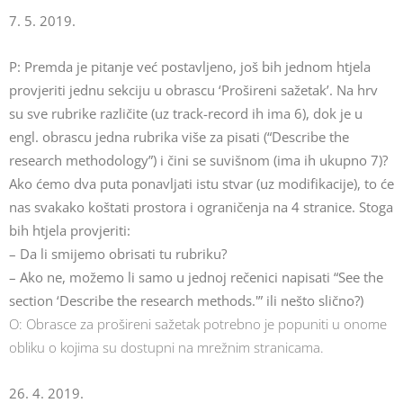
7. 5. 2019.
P: Premda je pitanje već postavljeno, još bih jednom htjela
provjeriti jednu sekciju u obrascu ‘Prošireni sažetak’. Na hrv
su sve rubrike različite (uz track-record ih ima 6), dok je u
engl. obrascu jedna rubrika više za pisati (“Describe the
research methodology”) i čini se suvišnom (ima ih ukupno 7)?
Ako ćemo dva puta ponavljati istu stvar (uz modifikacije), to će
nas svakako koštati prostora i ograničenja na 4 stranice. Stoga
bih htjela provjeriti:
– Da li smijemo obrisati tu rubriku?
– Ako ne, možemo li samo u jednoj rečenici napisati “See the
section ‘Describe the research methods.'” ili nešto slično?)
O: Obrasce za prošireni sažetak potrebno je popuniti u onome
obliku o kojima su dostupni na mrežnim stranicama.
26. 4. 2019.